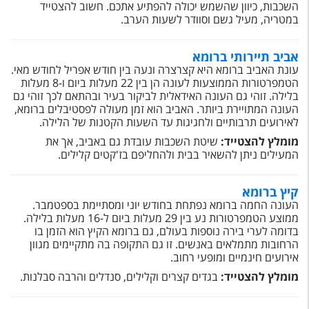
טיסות לחו"ל
השכבות, כיוון שהשמש יכולה להפתיע אתכם. חשוב להצטייד
במטריה, מעיל גשם וסוודר לשעות הערב.
מלונות בחו"ל
אביב תיירותי ברומא
Русский
עונת האביב ברומא היא קצרצרה ונעה בין חודש אפריל לחודש מאי.
הטמפרטורות הממוצעות לעונה הן בין 22 מעלות ביום ו-8 מעלות
קרוז
בלילה. זוהי גם העונה האידאלית לביקור בעיר ובהתאם לכך זוהי גם
העונה המתויירת ביותר. האביב הוא זמן מעולה לפסטיבלים ברומא,
מגזין אשת
לאירועים תרבותיים ולחגיגות עד השעות הקטנות של הלילה.
מומלץ להצטייד:
שיטת השכבות עובדת גם באביב, אך את
שירות לקוחות
המעילים ניתן להשאיר בבית ולהחליפם בז'קטים קלילים.
טופס צור קשר
קיץ ברומא
העונה החמה ברומא נפתחת בחודש יוני ומסתיימת בספטמבר.
תקנון
ממוצע הטמפרטורות נע בין 29 מעלות ביום ל-16 מעלות בלילה.
בדומה לערי בירה נוספות בעולם, גם ברומא הקיץ הוא הזמן בו
נגישות
הרחובות מתמלאים באנשים. זו גם התקופה בה מתקיימים מגוון
אירועים חינמיים ומופעי רחוב.
עקבו אחרינו
מומלץ להצטייד:
בגדים קצרים וקלילים, סנדלים והרבה סבלנות.