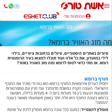
ההזמנות שלי
ההזמנות שלי
מזג האוויר ברומא
נופש בארץ
מה מזג האוויר ברומא?
חופשה לפי סגנון
סיורים באתרים היסטוריים, טיולים ברחובות ציוריים, בילוי
מלונות באילת
לילי במועדון, את כל אלה ועוד תוכלו למצוא בעיר הרומנטית
רומא. אז מתי כדאי לטוס לרומא ומה מזג האוויר באזור?
טיולים מאורגנים
סגנונות טיול
חורף ברומא
יחסית לערים אירופאיות החורף ברומא הוא נוח ודי מזכיר את החורף
חבילות נופש
הישראלי. העונה הקרה נמשכת מדצמבר ועד מרץ עם טמפרטורות
ממוצעות הנעות בין 16 מעלות ביום ל- 4 מעלות בלילה. חופשה
הרגע האחרון
ברומא בעונת החורף היא זולה יותר באופן משמעותי מאשר בעונה
"החמה".
חבילות בריאות וספא
מומלץ להצטייד:
כמעט בכל עונה ברומא מומלץ ללכת על שיטת