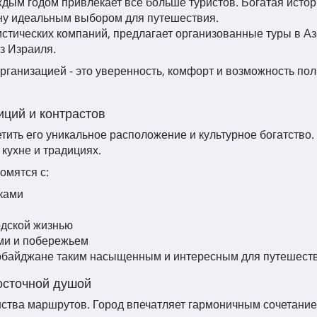
ждым годом привлекает всё больше туристов. Богатая исто
ану идеальным выбором для путешествия.
истических компаний, предлагает организованные туры в А
з Израиля.
ганизацией - это уверенность, комфорт и возможность по
иций и контрастов
тить его уникальное расположение и культурное богатство.
 кухне и традициях.
омятся с:
ками
одской жизнью
ми и побережьем
ербайджане таким насыщенным и интересным для путешеств
восточной душой
инства маршрутов. Город впечатляет гармоничным сочетание