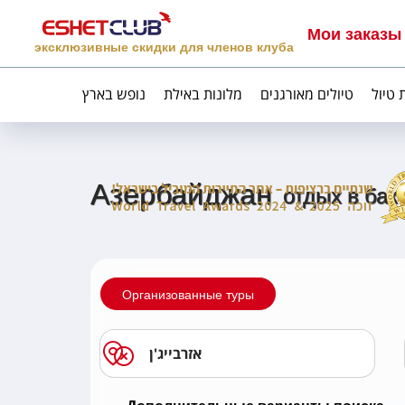
Мои заказы
эксклюзивные скидки для членов клуба
 טיול
טיולים מאורגנים
מלונות באילת
נופש בארץ
Азербайджан
отдых в бак
Организованные туры