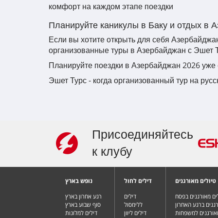
комфорт на каждом этапе поездки
Планируйте каникулы в Баку и отдых в 
Если вы хотите открыть для себя Азербайджа
организованные туры в Азербайджан с Эшет Т
Планируйте поездки в Азербайджан 2026 уже 
Эшет Турс - когда организованный тур на рус
Присоединяйтесь
к клубу
טיולים מאורגנים
דילים לחול
נופש בארץ
ים מאורגנים בפסח
דילים
רגע אחרון בארץ
רגנים ברגע האחרון
ללימסול
סוף שבוע בארץ
מאורגנים למשפחות
דילים ליוון
דילים למלונות