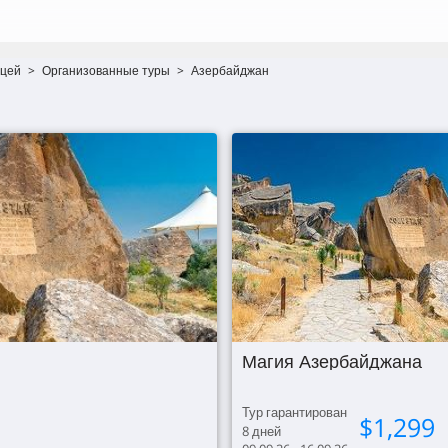
ицей
>
Организованные туры
>
Азербайджан
Магия Азербайджана
Тур гарантирован
$
1,299
8
дней