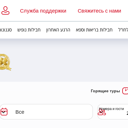
Служба поддержки
Свяжитесь с нами
חו"ל
חבילות בריאות וספא
הרגע האחרון
חבילות נופש
סגנונות
у
Горящие туры
Номера и гости