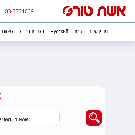
03-7771039
מגזין אשת
קרוז
Русский
מלונות בחו"ל
טיסות ל
Найти