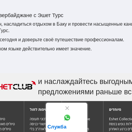
Азербайджане с Эшет Турс
н, насладиться отдыхом в Баку и провести насыщенные ка
урс.
сегодня и доверьте своё путешествие профессионалам.
ском языке действительно имеет значение.
и наслаждайтесь выгодны
предложениями раньше вс
מיוחדים
מלונות בחול
טיסות לחול
Eshet Collect
מלון The Wave
עדכוני תעופה
טיול
לות נופש בפסח
Resort
ויזות ואישורי כניסה
טיולים מאו
Служба
לים ברגע האחרון
מלונות בלימסול
טסים לארה"ב בלי
טיולים 