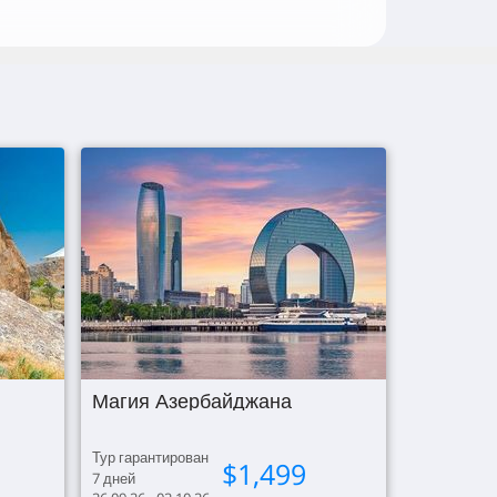
Магия Азербайджана
Тур гарантирован
$
1,499
7
дней