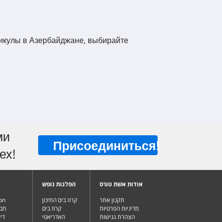
никулы в Азербайджане, выбирайте
ми
Присоединиться
!
ех!
אודות אשת טורס
הפלגות נופש
תקנון אתר
קרוז בים התיכון
ion
מדיניות הפרטיות
קרוז בים
חבי
הצהרת נגישות
האדריאטי
די