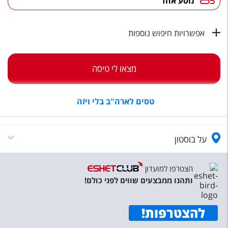
נוסע אחד
טיסות לחו"ל
מלונות בחו"ל
אפשרויות חיפוש נוספות
Русский
קרוז
מצאו לי טיסה
מגזין אשת
טסים לארה"ב בלי ויזה
שירות לקוחות
טופס צור קשר
על בוסטון
תקנון
הצטרפו למועדון
נגישות
ותהנו ממבצעים שווים לפני כולם!
עקבו אחרינו
להצטרפות
!