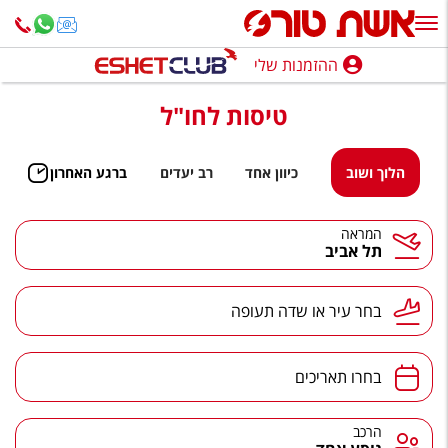
ההזמנות שלי
ההזמנות שלי
טיסות לחו"ל
נופש בארץ
חופשה לפי סגנון
הלוך ושוב
כיוון אחד
רב יעדים
ברגע האחרון
מלונות באילת
המראה
תל אביב
טיולים מאורגנים
סגנונות טיול
בחר עיר או שדה תעופה
חבילות נופש
הרגע האחרון
בחרו תאריכים
חבילות בריאות וספא
הרכב