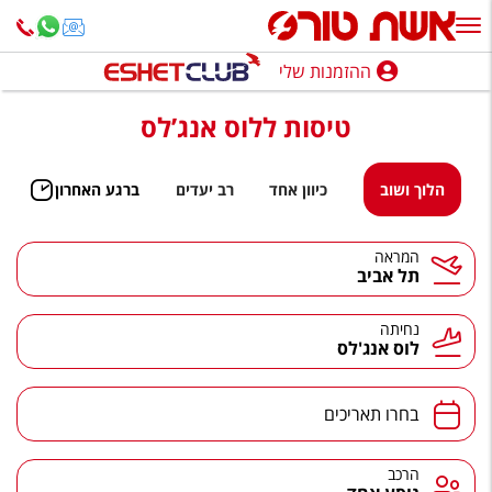
ההזמנות שלי
ההזמנות שלי
טיסות ללוס אנג’לס
נופש בארץ
חופשה לפי סגנון
הלוך ושוב
כיוון אחד
רב יעדים
ברגע האחרון
מלונות באילת
המראה
תל אביב
טיולים מאורגנים
סגנונות טיול
נחיתה
לוס אנג'לס
חבילות נופש
הרגע האחרון
בחרו תאריכים
חבילות בריאות וספא
הרכב