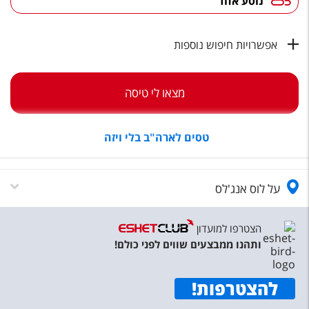
נוסע אחד
טיסות לחו"ל
מלונות בחו"ל
אפשרויות חיפוש נוספות
Русский
קרוז
מצאו לי טיסה
מגזין אשת
טסים לארה"ב בלי ויזה
שירות לקוחות
טופס צור קשר
על לוס אנג'לס
תקנון
הצטרפו למועדון
נגישות
ותהנו ממבצעים שווים לפני כולם!
עקבו אחרינו
להצטרפות
!