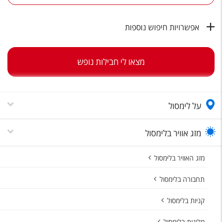
טיסות לחו"ל
מלונות בחו"ל
אפשרויות חיפוש נוספות
Русский
מצאו לי חבילות נופש
קרוז
מגזין אשת
על לימסול
שירות לקוחות
טופס צור קשר
מזג אוויר בלימסול
תקנון
מזג האוויר בלימסול
נגישות
תחבורה בלימסול
עקבו אחרינו
קניות בלימסול
מלונות בלימסול