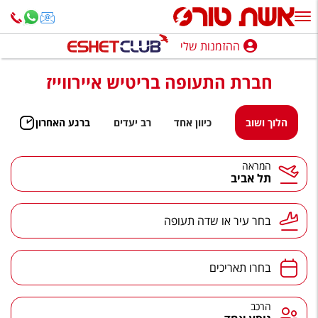
ההזמנות שלי
ההזמנות שלי
חברת התעופה בריטיש איירווייז
נופש בארץ
חופשה לפי סגנון
הלוך ושוב
כיוון אחד
רב יעדים
ברגע האחרון
מלונות באילת
המראה
תל אביב
טיולים מאורגנים
סגנונות טיול
בחר עיר או שדה תעופה
חבילות נופש
הרגע האחרון
בחרו תאריכים
חבילות בריאות וספא
הרכב