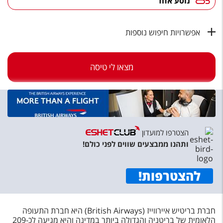
נוסע אחד
טיסות לחו"ל
מלונות בחו"ל
אפשרויות חיפוש נוספות
Русский
קרוז
מצאו לי טיסה
מגזין אשת
שירות לקוחות
טופס צור קשר
הצטרפו למועדון
ותהנו ממבצעים שווים לפני כולם!
תקנון
נגישות
להצטרפות
!
עקבו אחרינו
חברת בריטיש איירווייז (British Airways) היא חברת התעופה
הלאומית של בריטניה והגדולה ביותר במדינה והיא מגיעה לכ-209