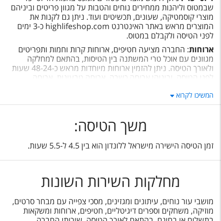
שבמטוס וליהנות ממחירים נוחים והטבות על מגוון פריטים וביניהם
מוצרי קוסמטיקה, שעונים, תכשיטים ועוד. ניתן גם לקנות את
המוצרים מראש באתר האינטרנט highlifeshop.com כ-3 ימים
לפני הטיסה ולקבלם במטוס.
ארוחות
: החברה מציעה חטיפים, ארוחות קרות וחמות ותפריטים
מגוונים עם אוכל טרי המשתנה בין הטיסות, בהתאם למחלקה
ולאורך הטיסה. ניתן להזמין ארוחות מיוחדות מראש כ-48-24 שעות
לפני הטיסה, וביניהן ארוחה כשרה, ארוחה טבעונית, ארוחה
צמחונית ועוד.
המשיכו לקרוא
משך הטיסה:
זמן הטיסה הישירה מישראל ללונדון הוא בין 4.5 ל-5.5 שעות.
מחלקות השירות השונות
מושבי עור נוחים, עיתונים ומגזינים, מסכי צפייה עם מבחר סרטים,
מוזיקה, משחקים וספרים דיגיטליים, חטיפים, ארוחות ומשקאות
בתשלום או בחינם, בהתאם לאורך הטיסה. שירותי החברה