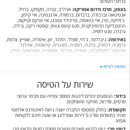
ברחבי העולם:
בצפון, מרכז ודרום אמריקה
: ארה"ב, קנדה, מקסיקו, ברזיל,
אנטיגואה וברבודה, ברבדוס, ברמודה, ארגנטינה, איי קיימן,
ג'מייקה, פרו, איי בהאמה, טרינידד וטובגו, איי טרקס וקייקוס,
הרפובליקה הדומיניקנית, סנט קיטס ונוויס, קוסטה ריקה, צ'ילה,
גרנדה, סנט לוסיה.
באירופה:
גיברלטר, ג'רזי, ספרד, הולנד, יוון, איטליה, שווייץ, צרפת,
גרמניה, דנמרק, בלגיה, רומניה, הונגריה, קרואטיה, אירלנד,
פורטוגל, לוקסמבורג, שוודיה, פינלנד, אוסטריה, אוקראינה, פולין,
מלטה, רוסיה, נורווגיה, צ'כיה, איסלנד, בולגריה, אסטוניה, פולין.
באפריקה:
ניגריה, גאנה, דרום אפריקה, סיישל, מאוריציוס, קניה.
המשיכו לקרוא
במזרח הרחוק:
הודו, תאילנד, סין, מלזיה, האיים המלדיביים,
קוריאה הדרומית, סינגפור, יפן.
שירות על הטיסה
במזרח התיכון:
ישראל, איחוד האמירויות הערביות, אלג'יריה, ירדן,
בחריין, לבנון, טורקיה, מצרים, קטאר, ערב הסעודית, כוויית,
בידור:
הנוסעים יכולים ליהנות ממסכי צפייה עם מבחר ערוצי
קפריסין, מרוקו, עומאן, איראן, אלבניה, טוניסיה.
סרטים, סדרות, מוזיקה ומשחקים.
באוסטרליה:
סידני.
תקשורת:
בחלק ממטוסי החברה ישנה גישה לאינטרנט אלחוטי
מהיר בתשלום של כ-5 לירות שטרלינג או שעה חינם ללקוחות
VISA.
דיוטי פרי:
ניתן לרכוש מוצרים פטורים ממכס בחנות הדיוטי פרי