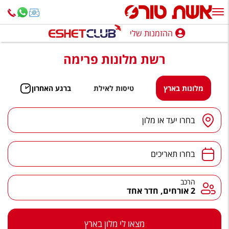
ההזמנות שלי
ההזמנות שלי
רשת מלונות פרימה
נופש בארץ
חופשה לפי סגנון
מלונות בארץ
טיסות לאילת
ברגע האחרון
מלונות באילת
יעד
/
מלון
בחרו יעד או מלון
טיולים מאורגנים
תאריכים
סגנונות טיול
בחרו תאריכים
חבילות נופש
הרכב
הרכב
2 אורחים, חדר אחד
הרגע האחרון
חבילות בריאות וספא
מצאו לי מלון בארץ