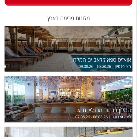
טיסות לחו"ל
מלונות בחו"ל
מלונות פרימה בארץ
Русский
קרוז
מגזין אשת
אואזיס ספא קלאב ים המלח
חצי פנסיון
09.08.26 - 10.08.26
,220
שירות לקוחות
טופס צור קשר
תקנון
נגישות
המלון ברחוב מנדליי, ת"א
לינה וא.בוקר
07.08.26 - 08.08.26
,430
עקבו אחרינו