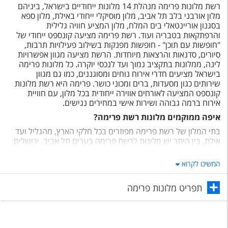
רשת מלונות פרימה מנהלת 14 מלונות ייחודיים בישראל, ביניהם
מלון אורבני בלב תל אביב, מלון מוסיקלי ייחודי באילת, מלון ספא
בסגנון אוריינטאלי בים המלח, מלון המציע חוויה גלילית
והרפתקאות בטבריה ועוד. רשת פרימה מציעה קונספט ייחודי של
"חופשות עם תוכן" - חופשות מפנקות בשילוב פעילויות תרבות,
סיורים, סדנאות והרצאות מיוחדות. הרשת מציעה מגוון אפשרויות
לינה, ממלונות בתקציב נמוך ועד לנכסי יוקרה. כל מלונות פרימה
בישראל מציעים חדרי אירוח נוחים ומסוגננים, כמו גם מגוון
שירותים כגון מסעדות, ברים ומכוני כושר. פרימה היא רשת מלונות
קונספט המציעה לאורחים אווירה ייחודית בכל מלון, עם חוויית
אירוח ברמה גבוהה ושירות אישי במחירים נגישים.
איפה ממוקמים מלונות רשת פרימה?
בתי המלון של רשת פרימה מפוזרים בכל חלקי הארץ, מהגליל ועד
אילת. בין היתר יש מלונות לרשת פרימה בערים תל אביב, ירושלים,
אילת, באר שבע, ים המלח, טבריה, רעננה, פתח תקווה.
המשיכו לקרוא
מהם בתי מלון של רשת פרימה?
מלון פרימה סיטי - ממוקם בלב תל אביב, מלון זה נמצא במרחק של
תפריט מלונות פרימה
דקות הליכה ספורות מחוף הים ומהאטרקציות המרכזיות של העיר.
מלון פרימה תל אביב - מלון מול חוף זה ממוקם ברחוב הירקון
המפורסם, ומציע נופים מדהימים של הים התיכון.
מלון פרימה פאלאס - מלון זה ממוקם בלב מרכז העיר ירושלים,