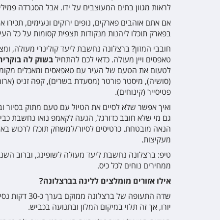
לראות מגוון בתים המעוצבים על ידו. אבל הסגרדה פמי
rada Familia
אם אתם אוהבים פארקים, נופים ירוקים ונעימים, תכירו א
בפארק תוכלו ליהנות מנקודות תצפית קסומות על כל העיר
חובבי המזון? ברצלונה נחשבת ליעד קולינרי מעולה, ומצי
טאפסים ויין מעולה. כדאי לכם להתחיל
בשוק לה בוקריה
לטעום את הטעם של העיר עם טאפאסים ומאכלים מקומי
(סושיה), מיסטר פורטר (מסעדת בשרים), קפה זניט (ארו
ona
פטיסייר (קינוחים).
ואיך אפשר שלא לסיים את הטיול עם טעם מתוק בסיור 
k Putxet
גם מי שלא חובב כדורגל, הגעה לקאמפ נואו נחשבת כביק
הנאה מובטחת. כרטיסים לסיור/למשחק תוכלו לרכוש באצטד
מעקיצות.
i
טיפ: ברצלונה נחשבת ליעד מעולה לשופינג, וברוב השנה
ממחירים נוחים לכל כיס.
אילו אזורים מומלצים ללינה בברצלונה?
יורו, אך זה תלוי במיקום המלון ובתנועה בכביש.