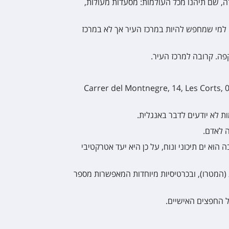
ה, שם תיהנו מכל העולמות: מסעדות מעולות,
Sansi Diputac
 למי שמחפש להיות במרכז העיר אך לא במרכז
פה. קרובה למרכז העיר.
Exe Mitre
רות, תוכלו למצוא בית חב"ד בכתובת: Carrer del Montnegre, 14, Les Corts, 08029
Leonardo Bou
 לא יודעים לדבר באנגלית.
הוא ים תיכוני ונוח, על כן היא יעד אטרקטיבי
(המטרו), ובכרטיסיות מיוחדות המאפשרות מספר
ל החפצים האישיים.