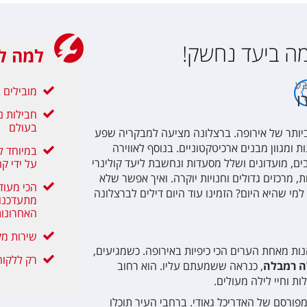
Catalonia Pla
מה ביעד נחשק!
למה לה
Gotico
ע
מובילים בת
ו
Catalonia Bar
חבילות נ
בעולם
ביותר של אירופה. ברצלונה מציעה למבקריה שפע
ת ומגוון מבנים ארכיטקטוניים. בנוסף לאווירה
Rialto
במיוחד ל
ים, מועדונים ושלל מסעדות ונחשבת ליעד קולינרי
על ידי קה
 מרכזים גדולים וחנויות יוקרה. ואיך אפשר שלא
הכי מעוד
י שהיא היום? הזמינו עוד היום דילים לברצלונה
Rivoli Rambla
מתעדכנות
האחרונו
שירות מק
Sant Agusti
ות מאחת הערים הכי כיפיות באירופה. כשמגיעים,
רק ללקוחו
ה רמבלה
, כנראה ששמעתם עליו. הוא רחוב
ות וחיי לילה מעולים.
Medinaceli
פורסם של האדריכל גאודי. ברחבי העיר תוכלו