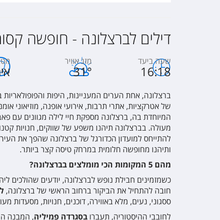
za Cataluna (ex D
דילים לברצלונה - חופשה קסו
שעה ביעד
מזג אוויר
מטב
16:18
°
31
איר
celona Plaza
ברצלונה, אחת הערים המעניינות, היפות והפופולאריות 
של אטרקציות, אתרי תרבות, אירועי אופנה, מוזיאוני אומנו
המיוחדת בה, ברצלונה מספקת חיי לילה מגוונים עם פאב
מעולה. בברצלונה תיהנו משפע של שווקים, חנויות קטנות,
להתייחס למועדון הכדורגל של ברצלונה שהפך את העיר למ
s
ותיהנו מחופשה חלומית במרחק טיסה קצר ביותר.
מהם 5 המקומות הכי מומלצים בברצלונה?
כשמזמינים חבילת נופש לברצלונה, יודעים שהולכים ליהנ
חובה להתחיל את הביקור ברחוב הראשי של ברצלונה,
ל
ססגוני, נעים, מלא באווירה, דוכנים, חנויות, מסעדות מעול
לחובבי ההיסטוריה, תעברו
בסגרדה פמיליה
, המבנה המ