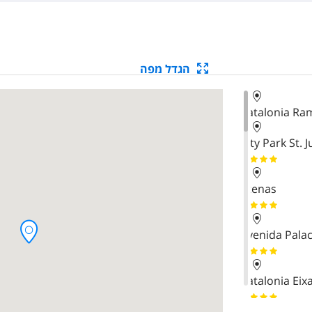
הגדל מפה
Catalonia Ra
City Park St. J
Atenas
Avenida Pala
Catalonia Ei