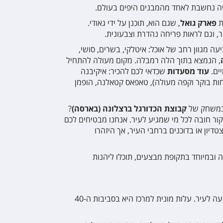
ליה נחשבת לאחד מהמבנים היפים בעולם.
Catalonia Sag
ת
פארק גואל
, שגם הוא, תוכנן על ידי גאודי.
, וגם לראות פריחה נהדרת וצבעונית.
עה מגוון רחב של אוכל: איטלקי, בשרים, סושי,
Barcino
, הנמצא בתוך הלה רמבלה. מקום מעולה להתחיל
ים.
עוד מסעדות
שכדאי לכם להכיר: איקיבנה
חות בוקר וקפה מעולה), טאפאס קטאלנה, הופמן
Rafael Badal
ובמשחק של
קבוצת הכדורגל ברצלונה (בארסה)
?
Catalonia Par
ור חובה לכל מי שמגיע לעיר. אנחנו מבטיחים לכם
יון או בדוכנים ברחבי העיר, אך היזהרו
Garbi Millenn
 ובמיוחד בתקופת מבצעים, תוכלו ליהנות
Advance
שדה התעופה של ברצלונה ממוקם בערך כ-30 דקות נסיעה לעיר. עלות מונית למרכז היא בסביבות ה-40
Suizo