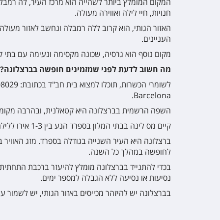
המקום המומלץ ביותר לשהייה הוא מרכז העיר, לה רמבל
חנויות, חיי לילה ואווירה מעולה.
io
האזור הגותי, הוא קרוב ללה רמבלה ונחשב לאזור מעולה
העניינים.
מקום נוסף הוא גרסיה, שכונה מקסימה ונעימה עם בתי ק
מה חשוב לדעת לפני שמזמינים חופשה
בברצלונה
?
לשומרי הכש
tique Hotel Barcelona Sagrada Familia
Barcelona.
השפה הרשמית בברצלונה היא קטאלנית, ובהרבה מקומות
קיים מס לינה בבתי המלון בספרד הנע בין 1-3 אירו ללילה לאדם.
ברצלונה היא העיר השנייה בגודלה בספרד. מזג האוויר בה 
לחופשה במהלך כל השנה.
בכדי להתנייד בברצלונה מומלץ להיעזר ברכבת התחתית 
נסיעות או נסיעה ללא הגבלה למספר ימים.
בברצלונה יש להיזהר מכייסים באזור הגותי, יש לשמור ע