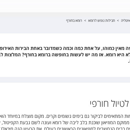
יטליה
>
חבילות נופש לרומא
>
רומא בחורף
ה מאין כמוהו, על אחת כמה וכמה כשמדובר באחת הבירות האירופ
א היא רומא. אז מה יש לעשות בחופשה ברומא בחורף? המלצות לבי
טיול חורפי
ות המתאימים לביקור גם בימים גשומים וקרים. מקום מוצלח במיוחד הוא
ה ממוקם המוזיאון שוכנת בלב ליבה של רומא ועונה לשם גבעת הקפיטול, 
נים רבים הנחשבים למוזיאונים הראשונים בעולם. את הרעיון הגה מיכאלנג'