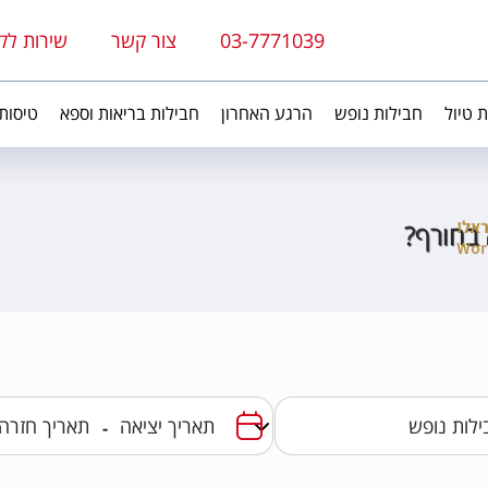
03-7771039
צור קשר
שירות לק
ת טיול
חבילות נופש
הרגע האחרון
חבילות בריאות וספא
טיסות
בחורף?
-