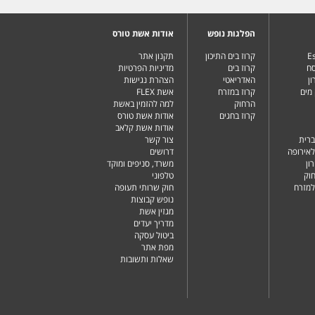
הפלגות נופש
אודות אשת טורס
Es
קרוז בים התיכון
תקנון אתר
סח
קרוז בים
מדיניות הפרטיות
ן
האדריאטי
הצהרת נגישות
מים
קרוז במזרח
אשת FLEX
הרחוק
למה להזמין באשת
קרוז בחגים
אודות אשת טורס
אודות אשת קלאב
ברית
צור קשר
לאירופה
דרושים
ון
משרד, סניפים ומוקד
וק
טלפוני
למזרח
חוק שרותי תעופה
נופש קבוצות
מגזין אשת
מדריך יעדים
ביטול עסקה
מפת אתר
שאלות ותשובות