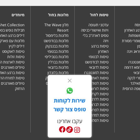
טיסות לחול
מלונות בחול
מיוחדים
פסח
עדכוני תעופה
מלון The Wave
het Collection
גע האחרון
ויזות ואישורי כניסה
Resort
חבילות נופש בפ
משפחות
טסים לארה"ב בלי
מלונות בלימסול
דילים ברגע האחרו
שומרי מסורת
ויזה
מלונות בבודפשט
מלונות עם פארק 
ן
טיסות ברגע
מלונות בבנגקוק
דילים לקיץ
ראג וינה
האחרון
מלונות בבטומי
טיסות לאוקוסט
טיסות לבטומי
מלונות בטביליסי
טיסות זולות
ונטנגרו
טיסות לבודפשט
מלונות בברלין
טיסות לארצות ה
ומא דרומה
טיסות לדובאי
מלונות בדובאי
טיולים מאורגנים 
ובאי
טיסות למונטנגרו
מלונות בלונדון
טיסות ברגע האחר
רי לנקה
טיסות לאתונה
מלונות בניו יורק
טיסות למזרח הרח
תאילנד
טיסות לפודגוריצה
מלונות בפאפוס
טיולים מאורגנים 
שפה הרוסית
טיסות לורשה
הרחוק
טיסות לקרקוב
טיסות ללרנקה
שירות לקוחות
טיסות לברצלונה
טופס צור קשר
טיסות לפראג
טיסות למדריד
עקבו אחרינו
טיסות לסלוניקי