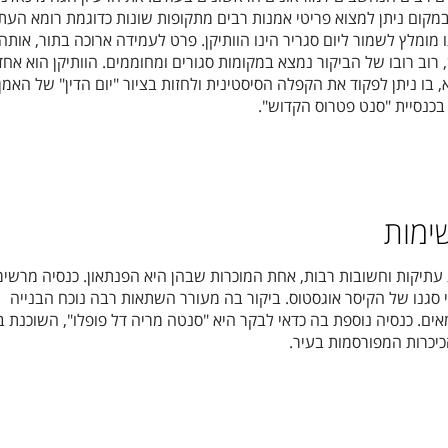
קום ניתן למצוא פריטי אמנות רבים מתקופות שונות כדוגמת רומא העת
 מומלץ לשמור ליום סגריר הינו הוותיקן. פרט לעמידה ארוכה בתור, אותה 
 רוב רובו של הביקור נמצא במקומות סגורים ומחוממים. הוותיקן הוא אחד
 בו ניתן לפקוד את הקפלה הסיסטינית ולחזות בציור "יום הדין" של האמן
 בכנסיית "סנט פטרוס הקדוש".
ימות
עתיקות וחשובות רבות, אחת המוכרות שבהן היא הפנתאון. כנסיה מרשימ
נה"ס על ידי סגנו של הקיסר אוגסטוס. ביקור בה מעורר השתאות רבה נוכח הבנייה
ם. כנסיה נוספת בה כדאי לבקר היא "סנטה מריה דל פופלו", השוכנת ב
יכרות המפורסמות בעיר.