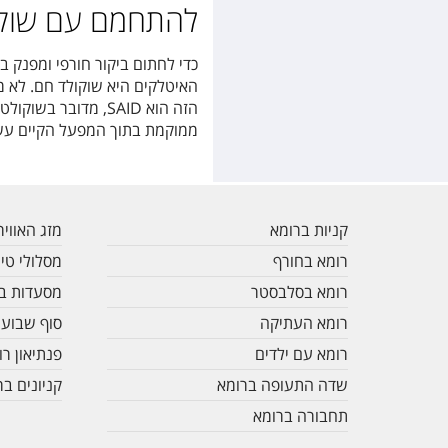
להתחמם עם שוקו
כדי לחתום ביקור חורפי ומפנק 
האיטלקים היא שוקולד חם. לא מ
הזה הוא
SAID
, מדובר בשוקולט
ממוקמת בתוך המפעל הקיים עשר
קניות ברומא
מזג האוויר
רומא בחורף
מסלולי טיו
רומא בסלבסטר
מסעדות ב
רומא העתיקה
סוף שבוע 
רומא עם ילדים
פנתיאון רו
שדה התעופה ברומא
קניונים בר
תחבורה ברומא