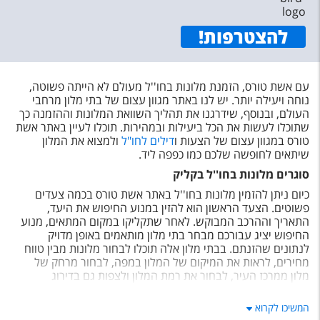
להצטרפות
!
עם אשת טורס, הזמנת מלונות בחו''ל מעולם לא הייתה פשוטה,
נוחה ויעילה יותר. יש לנו באתר מגוון עצום של בתי מלון מרחבי
העולם, ובנוסף, שידרגנו את תהליך השוואת המלונות וההזמנה כך
שתוכלו לעשות את הכל ביעילות ובמהירות. תוכלו לעיין באתר אשת
טורס במגוון עצום של הצעות ו
דילים לחו"ל
ולמצוא את המלון
שיתאים לחופשה שלכם כמו כפפה ליד.
סוגרים מלונות בחו''ל בקליק
כיום ניתן להזמין מלונות בחו''ל באתר אשת טורס בכמה צעדים
פשוטים. הצעד הראשון הוא להזין במנוע החיפוש את היעד,
התאריך וההרכב המבוקש. לאחר שתקליקו במקום המתאים, מנוע
החיפוש יציג עבורכם מבחר בתי מלון מותאמים באופן מדויק
לנתונים שהזנתם. בבתי מלון אלה תוכלו לבחור מלונות מבין טווח
מחירים, לראות את המיקום של המלון במפה, לבחור מרחק של
מלון ממרכז העיר, לבחור את רמת המלון ולצפות גם בדירוג
הגולשים בכוכבים ואפילו לראות ביקורות מאתר
TrustYou
– אתר
חוות הדעת על מלונות המוביל בעולם.
המשיכו לקרוא