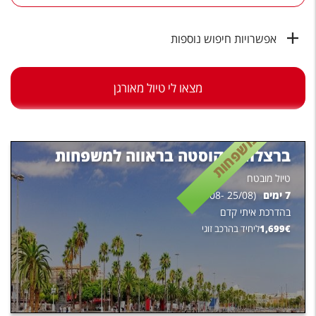
טיסות לחו"ל
מלונות בחו"ל
אפשרויות חיפוש נוספות
Русский
מצאו לי טיול מאורגן
קרוז
מגזין אשת
משפחות
ברצלונה וקוסטה בראווה למשפחות
שירות לקוחות
טיול מובטח
טופס צור קשר
7
ימים
(
25/08
-
19/08
)
בהדרכת
איתי קדם
תקנון
€
1,699
ליחיד בהרכב זוגי
נגישות
עקבו אחרינו