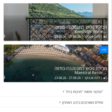
חבילת נופש למונטנגרו-בודווה
Iberostar Waves Slavija
בהר
639
5
לינה וא.בוקר
23.08.26 - 27.08.26
קזינו
חבילת נופש למונטנגרו-בודווה
Maestral Resort & Casino
בהר
819
5
לינה וא.בוקר
23.08.26 - 27.08.26
"עדכוני טיסות "חרבות ברזל
טיולים מאורגנים ברגע האחרון