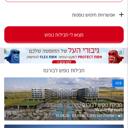
טיסות לחו"ל
מלונות בחו"ל
אפשרויות חיפוש נוספות
Русский
מצאו לי חבילות נופש
קרוז
מגזין אשת
שירות לקוחות
חבילות נופש לבורגס
טופס צור קשר
-
60$
תקנון
נגישות
חבילת נופש לבורגס
להרכ
Wave Resort
עקבו אחרינו
5
אולטרה הכל כלול
31.08.26 - 03.09.26
759