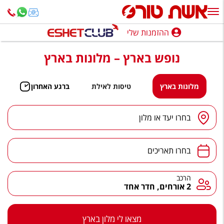
ההזמנות שלי
ההזמנות שלי
נופש בארץ – מלונות בארץ
נופש בארץ
חופשה לפי סגנון
מלונות בארץ
טיסות לאילת
ברגע האחרון
מלונות באילת
יעד
/
מלון
בחרו יעד או מלון
טיולים מאורגנים
תאריכים
סגנונות טיול
בחרו תאריכים
חבילות נופש
הרכב
הרכב
2 אורחים, חדר אחד
הרגע האחרון
חבילות בריאות וספא
מצאו לי מלון בארץ