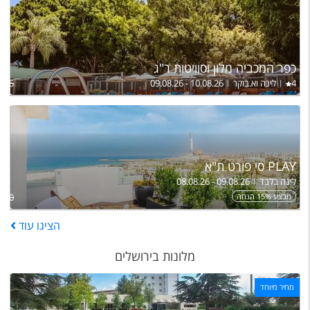
כפר המכביה מלון וסוויטות ר"ג
4
לינה וא.בוקר
09.08.26 - 10.08.26
,265
PLAY סי פורט ת"א
לינה בלבד
08.08.26 - 09.08.26
מבצע 15% הנחה
950
הציגו
עוד
מלונות בירושלים
מחיר מיוחד