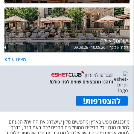
ישרוטל איילה
לינה וא.בוקר
09.08.26 - 10.08.26
,224
הציגו
עוד
הצטרפו למועדון
ותהנו ממבצעים שווים לפני כולם!
להצטרפות
!
מתכננים נופש בארץ ומחפשים מלון שישדרג את החוויה? הגעתם
למקום הנכון! כל הדילים המומלצים מחכים לכם בעמוד זה, בדרך
לנופש איכותי ומהנה בישראל בכל סגנון בו תבחרו. אינספור מלונות