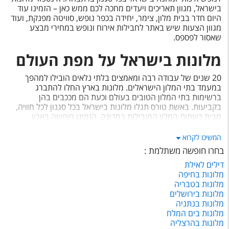
בישראל, מגוון תאריכים ויעדים מחכה לכם ממש כאן – הזמינו עוד
היום חדר בבית מלון, צימר, יחידה בכפר נופש, סוויטה מפנקת, ועוד
מגוון הצעות שיש באתר לחבילות אירוח ונופש במחירי מבצע
שאסור לפספס.
מלונות בישראל על מפת העולם
20 שנים של עבודה רבה ומאמצים בלתי נלאים הובילו למהפך
במעמד בתי המלון הישראלים. מלונות בארץ החלו להתברג
ברשימות בתי המלון הטובים בעולם וכעת הם מככבים בהן
בקביעות. באשת טורס תגלו מלונות בישראל בכל סגנון לכל חוויה,
מבית רשתות המלון המובילות במדינה. הזמינו חופשה בארץ
בלחיצת כפתור. אשת טורס משווקת כל מלון בישראל כך שהאופציה
של נופש בארץ מתוך מבחר רחב של בתי מלון בארץ הופכת נוחה
המשיכו לקרוא
מאי פעם.
בחרו חופשה משתלמת
:
שירותים משלימים – הסעות
דילים לאילת
מלונות בחיפה
ונגישות
מלונות בטבריה
מלונות בירושלים
האם המלונות מציעים שירותי הסעה משדה התעופה או תחבורה
מלונות בנתניה
ציבורית קרובה?
מלונות בים המלח
מלונות מסוימים, בעיקר באילת ובים המלח, מציעים שירותי הסעה
מלונות בהרצליה