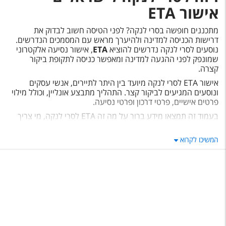
טיסות לחו"ל
אישור
ETA
מלונות בחו"ל
מתכננים חופשה בסרי לנקה? לפני הטיסה חשוב לבדוק את
דרישות הכניסה למדינה ולהיערך מראש עם המסמכים הנדרשים.
Русский
נוסעים לסרי לנקה נדרשים להוציא
ETA
, אישור נסיעה אלקטרוני
שמונפק לפני ההגעה למדינה ומאפשר כניסה לתקופת ביקור
קרוז
קצרה
.
אישור
ETA
לסרי לנקה מיועד בין היתר לתיירים, אנשי עסקים
מגזין אשת
ונוסעים המגיעים לביקור קצר. התהליך מתבצע אונליין, וכולל מילוי
פרטים אישיים, פרטי דרכון ופרטי נסיעה
.
שירות לקוחות
בעמוד זה תמצאו מידע ברור על מה זה
ETA
לסרי לנקה, מי צריך
להוציא אותו, איך מגישים בקשה, לכמה זמן הוא תקף ומה חשוב
טופס צור קשר
לדעת לפני הטיסה
.
המשיכו לקרוא
צריכים עזרה בהוצאת ETA לסרי
תקנון
לנקה?
נגישות
אפשר להגיש בקשה ל־
ETA
לסרי לנקה באופן עצמאי, אך חשוב
עקבו אחרינו
למלא את הפרטים בצורה מדויקת ולוודא שהם תואמים לדרכון
ולמסמכי הנסיעה
.
שירות
YourVisa
מסייע לנוסעים בתהליך הגשת הבקשה , החל