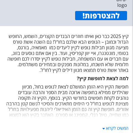
להצטרפות
!
קיץ 2025 כבר כאן ואיתו חוזרים הבגדים הקצרים, השמש, החופש
הגדול וכמובן – הנופש הבא שלכם בחו"ל! גם השנה אשת טורס
מציעה מגוון חבילות נופש לקיץ ליעדים כמו מאמאיה, בורגס,
בטומי, מונטנגרו, איי יוון קפריסין, ועוד. בין אם אתם נוסעים בזוג,
עם חברים או עם המשפחה, חבילות נופש לקיץ יסדרו לכם חופשה
חלומית שלא תשכחו, במלונות מפנקים ובמחירים משתלמים.
באתר אשת טורס תמצאו מגוון דילים לקיץ לחו"ל.
למה לצאת לחופשת קיץ
?
חופשת הקיץ היא הזמן המושלם לצאת לנופש בחול, מכיוון
שהילדים ממילא בחופשה ארוכה מבית הספר והרבה עובדים
נוהגים לקחת חופשים בחודשי הקיץ. בנוסף, הקיץ זה תקופה
מצוינת לנופש בחו"ל כי הימים מתארכים והסיכוי לגשם קטן בהרבה
אזורים. חופשת קיץ זה גם הזמן האידיאלי ליהנות מפעילויות בחו"ל
כמו שחייה, טיול רגלי, קמפינג או ספורט. האתגר בקיץ הוא למצוא
חופשה חסכונית למרות ביקושים הגבוהים, ואחת הדרכים לעשות
זאת היא להזמין דיל משתלם שחוסך לכם הזמנת מלון וטיסה
המשיכו לקרוא
בנפרד. לכן, באשת טורס אנו מציעים מגוון דילים לקיץ למבחר