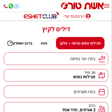
ההזמנות שלי
ההזמנות שלי
דילים לקיץ
נופש בארץ
חופשה לפי סגנון
חבילות נופש (טיסה + מלון)
ספא
ברגע האחרון
מלונות באילת
יעד נחיתה
בחרו יעד נחיתה
טיולים מאורגנים
סוג טיול
סגנונות טיול
חבילות נופש
חבילות נופש
תאריכים
בחרו תאריכים
הרגע האחרון
חבילות בריאות וספא
הרכב
הרכב
2 אורחים, חדר אחד