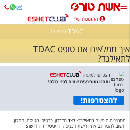
ההזמנות שלי
ההזמנות שלי
TDAC לתאילנד
נופש בארץ
איך ממלאים את טופס TDAC
חופשה לפי סגנון
לתאילנד?
מלונות באילת
טיולים מאורגנים
הצטרפו למועדון
ותהנו ממבצעים שווים לפני כולם!
סגנונות טיול
חבילות נופש
להצטרפות
!
הרגע האחרון
מתכננים חופשה בתאילנד? לצד הדרכון, כרטיסי הטיסה והמלון,
חבילות בריאות וספא
חשוב להכיר גם את דרישת הכניסה הדיגיטלית החדשה: