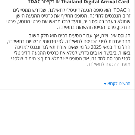
Thailand Digital Arrival Card
או בקיצור
TDAC
טיסות לחו"ל
ה־
TDAC
הוא טופס הגעה דיגיטלי לתאילנד, שנדרש ממטיילים
מלונות בחו"ל
זרים הנכנסים למדינה. הטופס מחליף את כרטיס ההגעה הישן
שמולא בעבר בטופס נייר, ונועד לרכז מראש את פרטי הנוסע, פרטי
Русский
הדרכון, פרטי הטיסה והשהות בתאילנד
.
הטופס אינו ויזה, אך עבור נוסעים רבים הוא חלק חשוב
קרוז
מההיערכות לפני הכניסה לתאילנד. לפי פרסומי הרשויות בתאילנד,
החל מ־1 במאי 2025 כל מי שאינו אזרח תאילנד ונכנס למדינה
מגזין אשת
באוויר, ביבשה או בים נדרש למלא את כרטיס ההגעה הדיגיטלי
לפני הכניסה למדינה. את הטופס יש למלא בתוך 3 הימים שלפני
מועד ההגעה לתאילנד
.
שירות לקוחות
מה זה
TDAC
?
טופס צור קשר
המשיכו לקרוא
TDAC – Thailand Digital Arrival Card
הוא טופס כניסה
דיגיטלי לתאילנד
.
תקנון
הטופס כולל פרטים אישיים, פרטי דרכון, פרטי טיסה, כתובת לינה
בתאילנד ולעיתים גם הצהרות נוספות הקשורות לנסיעה
.
נגישות
מטרת הטופס היא לאפשר לרשויות ההגירה בתאילנד לקבל את
פרטי הנוסעים מראש, לייעל את תהליך הכניסה למדינה ולהחליף
עקבו אחרינו
את טופס הנייר שהיה נהוג בעבר
.
חשוב לדעת
:
TDAC
אינו ויזה לתאילנד.
הוא טופס הגעה דיגיטלי