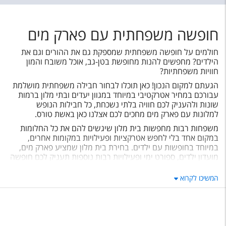
חופשה משפחתית עם פארק מים
חולמים על חופשה משפחתית שמספקת גם את ההורים וגם את
הילדים? מחפשים להנות מחופשת בטן-גב, אוכל משובח והמון
חוויות משפחתיות?
הגעתם למקום הנכון! כאן תוכלו לבחור חבילה משפחתית מושלמת
עבורכם במחיר אטרקטיבי במיוחד במגוון יעדים ובתי מלון ברמות
שונות ולהעניק לכם חוויה בלתי נשכחת, כל חבילות הנופש
למלונות עם פארק מים מחכים לכם אצלנו כאן באשת טורס.
משפחות רבות מחפשות בית מלון שיגשים להם את כל החלומות
במקום אחד בלי לחפש אטרקציות ופעילויות במקומות אחרים,
במיוחד בחופשות עם ילדים. בחירת בית מלון שמציע פארק מים,
מועדון ילדים, ספורט ימי ופעילויות רבות נוספות תעניק לכם חופשה
משפחתית מושלמת, ותאפשר לכם זמן איכות יחד, והנאה מכל
העולמות במקום אחד.
המשיכו לקרוא
כל מה שנשאר לכם זה רק להזמין ואתם בדרך לחופשה.
בטומי
בבטומי מלון Paragraph Resort הוא מלון 5 כוכבים עם אקווריום