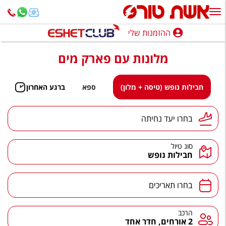
ההזמנות שלי
ההזמנות שלי
מלונות עם פארק מים
נופש בארץ
חופשה לפי סגנון
חבילות נופש (טיסה + מלון)
ספא
ברגע האחרון
מלונות באילת
יעד נחיתה
בחרו יעד נחיתה
טיולים מאורגנים
סוג טיול
סגנונות טיול
חבילות נופש
חבילות נופש
תאריכים
בחרו תאריכים
הרגע האחרון
חבילות בריאות וספא
הרכב
הרכב
2 אורחים, חדר אחד