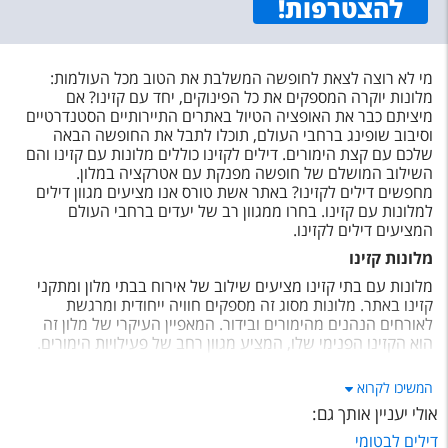
להצטרפות
!
מי לא רוצה לצאת לחופשה המשלבת את הטוב מכל העולמות:
מלונות יוקרה המספקים את כל הפינוקים, יחד עם קזינו? אם
מיציתם כבר את האופציה הטיול באתרים התיירותיים הסטנדרטיים
וסיבוב שופינג ברחבי העולם, תוכלו לתבל את החופשה הבאה
שלכם עם קצת הימורים. דילים לקזינו כוללים מלונות עם קזינו והם
השילוב המושלם של חופשה מפנקת עם אטרקציה במלון.
מחפשים דילים לקזינו? באתר אשת טורס אנו מציעים מגוון דילים
למלונות עם קזינו. בחרו ממגוון רב של יעדים ברחבי העולם
המציעים דילים לקזינו.
מלונות קזינו
מלונות עם בתי קזינו מציעים שילוב של אירוח בבתי מלון ומתקני
קזינו באתר. מלונות מסוג זה מספקים חוויה ייחודית ומרגשת
לאורחים הנהנים מהימורים ובידור. המאפיין העיקרי של מלון זה
הוא הקזינו הפנימי שלו, המציע מגוון רחב של פעילויות הימורים.
אלה עשויים לכלול משחקים פופולריים כגון מכונות מזל, פוקר, בלק
ג'ק, רולטה , ועוד. בתי הקזינו מאופיינים לרוב באווירה תוססת
המשיכו לקרוא
וזוהרת, עם אורות בהירים, צלילים שובי לב וסביבה שוקקת.
אולי יעניין אותך גם
:
בנוסף לקזינו, מלונות אלו מספקים לרוב מקומות לינה יוקרתיים
דילים לבטומי
לאורחים שלהם. החדרים מצוידים היטב וכוללים שירותים כגון