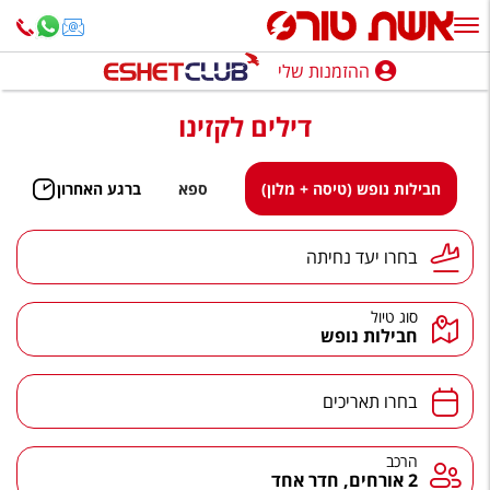
ההזמנות שלי
ההזמנות שלי
דילים לקזינו
נופש בארץ
חופשה לפי סגנון
חבילות נופש (טיסה + מלון)
ספא
ברגע האחרון
מלונות באילת
יעד נחיתה
בחרו יעד נחיתה
טיולים מאורגנים
סוג טיול
סגנונות טיול
חבילות נופש
חבילות נופש
תאריכים
בחרו תאריכים
הרגע האחרון
חבילות בריאות וספא
הרכב
הרכב
2 אורחים, חדר אחד