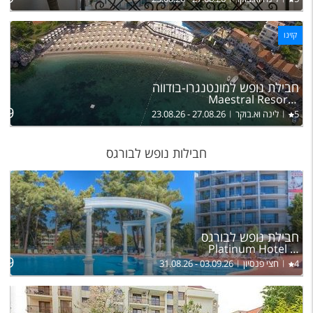
קזינו
חבילת נופש למונטנגרו-בודווה
Maestral Resort & Casino
בהר
819
5
לינה וא.בוקר
23.08.26 - 27.08.26
חבילות נופש לבורגס
ל
חבילת נופש לבורגס
בה
Platinum Hotel & Casino Sunny Beach
49
4
חצי פנסיון
31.08.26 - 03.09.26