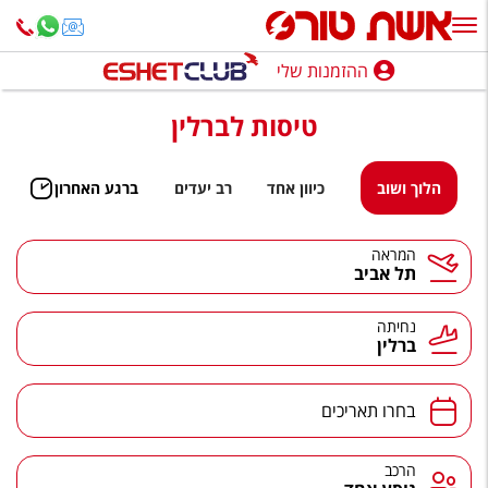
ההזמנות שלי
ההזמנות שלי
טיסות לברלין
נופש בארץ
חופשה לפי סגנון
הלוך ושוב
כיוון אחד
רב יעדים
ברגע האחרון
מלונות באילת
המראה
תל אביב
טיולים מאורגנים
סגנונות טיול
נחיתה
ברלין
חבילות נופש
הרגע האחרון
בחרו תאריכים
חבילות בריאות וספא
הרכב