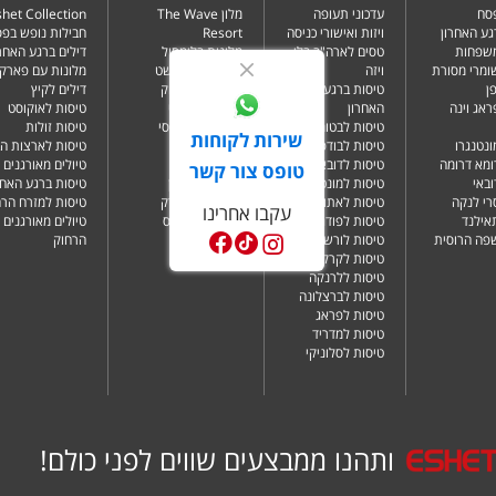
פסח
עדכוני תעופה
מלון The Wave
het Collection
גע האחרון
ויזות ואישורי כניסה
Resort
חבילות נופש בפ
משפחות
טסים לארה"ב בלי
מלונות בלימסול
דילים ברגע האחרו
שומרי מסורת
ויזה
מלונות בבודפשט
מלונות עם פארק 
ן
טיסות ברגע
מלונות בבנגקוק
דילים לקיץ
ראג וינה
האחרון
מלונות בבטומי
טיסות לאוקוסט
טיסות לבטומי
מלונות בטביליסי
טיסות זולות
שירות לקוחות
ונטנגרו
טיסות לבודפשט
מלונות בברלין
טיסות לארצות ה
ומא דרומה
טיסות לדובאי
מלונות בדובאי
טיולים מאורגנים 
טופס צור קשר
ובאי
טיסות למונטנגרו
מלונות בלונדון
טיסות ברגע האחר
רי לנקה
טיסות לאתונה
מלונות בניו יורק
טיסות למזרח הרח
עקבו אחרינו
תאילנד
טיסות לפודגוריצה
מלונות בפאפוס
טיולים מאורגנים 
שפה הרוסית
טיסות לורשה
הרחוק
טיסות לקרקוב
טיסות ללרנקה
טיסות לברצלונה
טיסות לפראג
טיסות למדריד
טיסות לסלוניקי
ותהנו ממבצעים שווים לפני כולם!