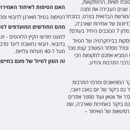
ובת חוויות, הרפתקאות,
האם הטיסות לאיחוד האמירויו
 שנים העבירה את זמנה
המורשת הבדואית בפרט, במבחר
הטיסות בטיול מאורגן לדובאי וממ
 בדיונות של אמירות שארג'ה,
מהם החודשים המועדפים לטיו
 בעולם?
למעט חודשי הקיץ הלוהטים - יוני
עסקות בבירוקרטיה של הטיול
בדובאי. דובאי נחשבת ליעד מדב
 וכולל מסלול המשלב קצת מכל
מעל ל-40 מעלות צלזיוס.
ס המביא אתכם למקומות הכי
זה הזמן לטיול של פעם בחיים 
רכני התרבות והידע.
ר המוזיאונים ומרכזי התרבות
 גם ביקור של יום באבו דאבי,
ר אל ווטאן ועוד מספר אתרים
גם ביקור באמירות שארג'ה, שם
ברסיטאות של האיחוד –