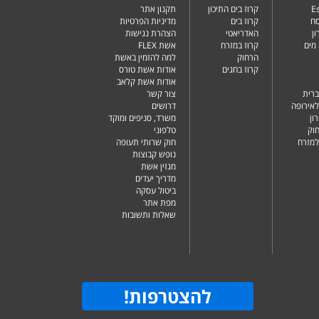
Es
קרוז בים התיכון
תקנון אתר
סח
קרוז בים
מדיניות הפרטיות
ן
האדריאטי
הצהרת נגישות
מים
קרוז במזרח
אשת FLEX
הרחוק
למה להזמין באשת
קרוז בחגים
אודות אשת טורס
אודות אשת קלאב
ברית
צור קשר
לאירופה
דרושים
ון
משרד, סניפים ומוקד
וק
טלפוני
למזרח
חוק שרותי תעופה
נופש קבוצות
מגזין אשת
מדריך יעדים
ביטול עסקה
מפת אתר
שאלות ותשובות
להצטרפות
!