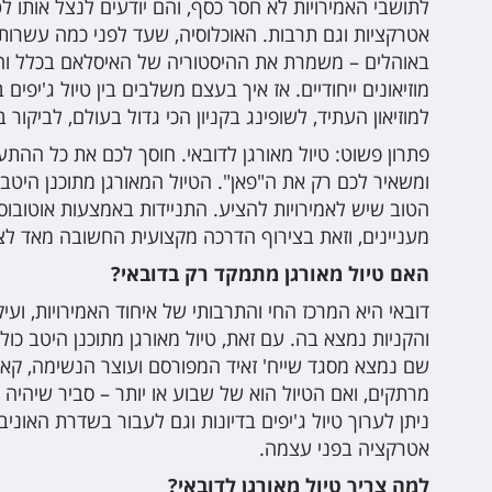
לתושבי האמירויות לא חסר כסף, והם יודעים לנצל אותו לט
אטרקציות וגם תרבות. האוכלוסיה, שעד לפני כמה עשרות
באוהלים – משמרת את ההיסטוריה של האיסלאם בכלל ו
מוזיאונים ייחודיים. אז איך בעצם משלבים בין טיול ג'יפים
למוזיאון העתיד, לשופינג בקניון הכי גדול בעולם, לביקור במלון 7 הכוכבים היחיד
פתרון פשוט: טיול מאורגן לדובאי. חוסך לכם את כל ההת
ומשאיר לכם רק את ה"פאן". הטיול המאורגן מתוכנן היטב
הטוב שיש לאמירויות להציע. התניידות באמצעות אוטובו
מעניינים, וזאת בצירוף הדרכה מקצועית החשובה מאד לצ
האם טיול מאורגן מתמקד רק בדובאי?
דובאי היא המרכז החי והתרבותי של איחוד האמירויות, ועיק
והקניות נמצא בה. עם זאת, טיול מאורגן מתוכנן היטב כולל
שם נמצא מסגד שייח' זאיד המפורסם ועוצר הנשימה, קאס'
מרתקים, ואם הטיול הוא של שבוע או יותר – סביר שיהיה 
ניתן לערוך טיול ג'יפים בדיונות וגם לעבור בשדרת האוני
אטרקציה בפני עצמה.
למה צריך טיול מאורגן לדובאי?