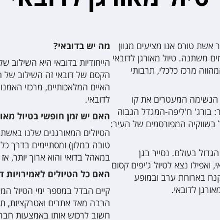
 אשת טורס אנו מציעים מגוון
מה יש בדובאי?
ים משתנה. טיול מאורגן לדובאי
הייחודיות בדובאי היא השילוב ש
הווה מרכז כלכלי, תרבותי
הקסם של דובאי זה השילוב של ה
האיים המלאכותיים, מרכזי האמנות
י הנשימה המעטרים את קו
לדובאי.
 בורג' ח'ליפה-המגדל הגבוה
האם יש זמן חופשי בטיול מאור
ייל בשווקיה המפורסמים של העיר:
הטיולים המאורגנים שלנו באשת 
טובה במלון) ומסתיימים בדרך כל
הגדול בעולם. נסייר בגן
במאהל בדואי והוא ארוך יותר, אז
ואפילו נצא לטיול ג'יפים קסום
האם כל הטיולים לאמירויות ד
נח בארוחת ערב ובמופע
אורגן לדובאי.
קיים הבדל במספר ימי הטיול המאו
הרבה מאד אתרים ואטרקציות, תכ
חשוב לרכוש אותו באמצעות חברת 