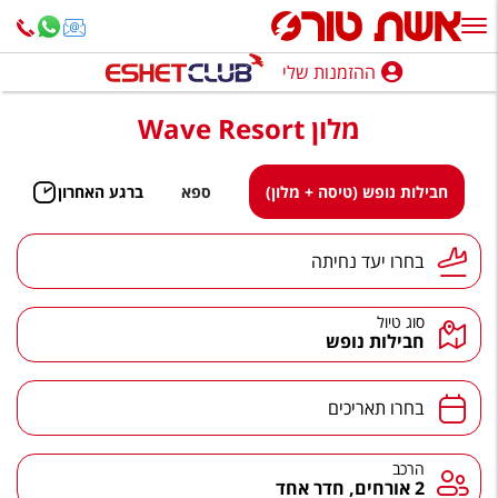
ההזמנות שלי
ההזמנות שלי
מלון Wave Resort
נופש בארץ
חופשה לפי סגנון
חבילות נופש (טיסה + מלון)
ספא
ברגע האחרון
מלונות באילת
יעד נחיתה
בחרו יעד נחיתה
טיולים מאורגנים
סוג טיול
סגנונות טיול
חבילות נופש
חבילות נופש
תאריכים
בחרו תאריכים
הרגע האחרון
חבילות בריאות וספא
הרכב
הרכב
2 אורחים, חדר אחד