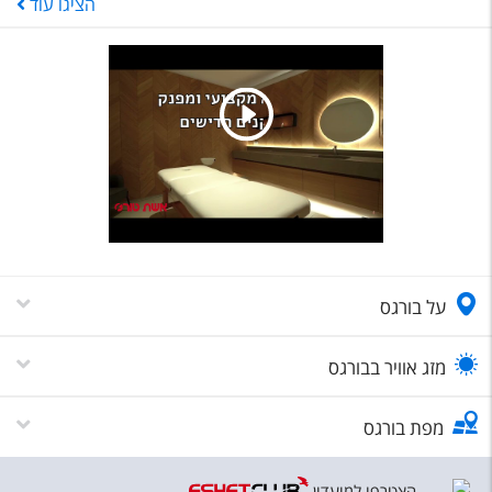
הציגו
עוד
על בורגס
מזג אוויר בבורגס
מפת בורגס
הצטרפו למועדון