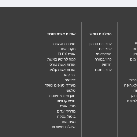
הפלגות נופש
אודות אשת טורס
E
קרוז בים התיכון
הצהרת נגישות
סח
קרוז בים
תקנון אתר
ון
האדריאטי
אשת FLEX
 מים
קרוז במזרח
למה להזמין באשת
הרחוק
אודות אשת טורס
קרוז בחגים
אודות אשת קלאב
צור קשר
ברית
דרושים
לאירופה
משרד, סניפים ומוקד
ון
טלפוני
חוק
חוק שרותי תעופה
 למזרח
נופש קבוצות
מגזין אשת
מדריך יעדים
ביטול עסקה
מפת אתר
שאלות ותשובות