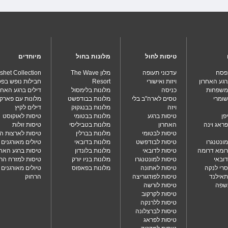
טיסות לחול
מלונות בחול
מיוחדים
בפסח
עדכוני תעופה
מלון The Wave
shet Collection
רגע האחרון
ויזות ואישורי
Resort
חבילות נופש בפ
למשפחות
כניסה
מלונות בלימסול
דילים ברגע האחר
שומרי
טסים לארה"ב בלי
מלונות בבודפשט
מלונות עם פארק
ויזה
מלונות בבנגקוק
דילים לקיץ
פן
טיסות ברגע
מלונות בבטומי
טיסות לאוקוסט
פראג וינה
האחרון
מלונות בטביליסי
טיסות זולות
טיסות לבטומי
מלונות בברלין
טיסות לארצות ה
מונטנגרו
טיסות לבודפשט
מלונות בדובאי
טיולים מאורגנים 
רומא דרומה
טיסות לדובאי
מלונות בלונדון
טיסות ברגע האחר
דובאי
טיסות למונטנגרו
מלונות בניו יורק
טיסות למזרח הר
סרי לנקה
טיסות לאתונה
מלונות בפאפוס
טיולים מאורגנים
תאילנד
טיסות לפודגוריצה
הרחוק
בשפה
טיסות לורשה
טיסות לקרקוב
טיסות ללרנקה
טיסות לברצלונה
טיסות לפראג