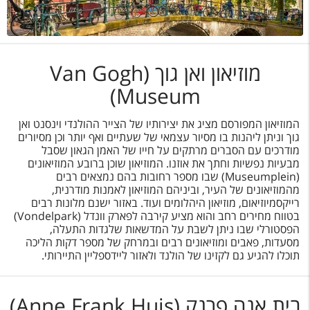
מוזיאון ואן גוך (Van Gogh
Museum)
המוזיאון המפורסם מציג את יצירותיו של הצייר ההולנדי וינסנט ואן
גוך וניתן ליהנות בו מסיור עצמאי של שעתיים ואף יותר וכן מסיורים
מודרכים עם הסברים מרתקים על חייו של האמן הגאון שסבל
מבעיות נפשיות וחתך את אוזנו. המוזיאון שוכן ברובע המוזיאונים
(Museumplein) שבו מספר רחובות בהם נמצאים רבים
מהמוזיאונים של העיר, וביניהם המוזיאון לאמנות מודרנית,
רייקסמיוזיאום, מוזיאון היהלומים ועוד. באזור ישנם מלונות רבים
בטווח מחירים רחב והוא מציע קירבה לפארק וונדל (Vondelpark)
הפסטורלי שבו ניתן לשבת על המדשאות שלגדות התעלה,
מסעדות, פאבים ומוזיאונים רבים ובמרחק של מספר דקות הליכה
תוכלו להגיע גם לקזינו של הולנד ולאזור ליידספליין התיירותי.
בית אנה פרנק (Anne Frank Huis)