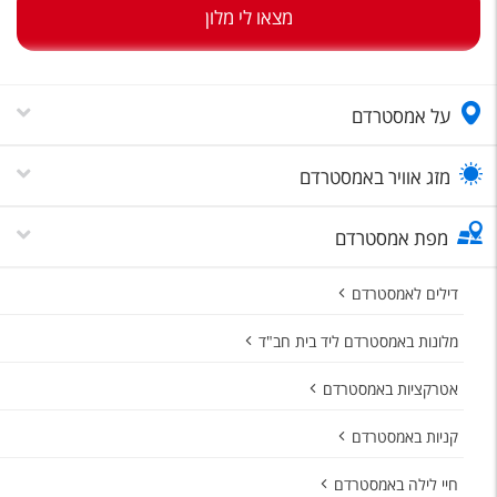
טיסות לחו"ל
מצאו לי מלון
מלונות בחו"ל
Русский
על אמסטרדם
קרוז
מזג אוויר באמסטרדם
מגזין אשת
מפת אמסטרדם
שירות לקוחות
טופס צור קשר
דילים לאמסטרדם
תקנון
מלונות באמסטרדם ליד בית חב"ד
נגישות
אטרקציות באמסטרדם
עקבו אחרינו
קניות באמסטרדם
חיי לילה באמסטרדם