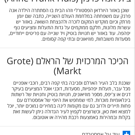
שוכן באזור היורדאן הפסטורלי וזהו הבית בו הסתתרה הילדה אנה
פרנק עם משפחתה במלחמת העולם השנייה, כתבה שם יומן
מרתק וכיום מוקדש המקום לזכרה ולהנצחת השואה. באזור יש
עשרות מלונות, חלקם ממוקמים על גדות התעלות ומציעים נוף
יפהפה. עוד באזור יש חנויות בוטיק ויד שנייה עם פריטים ייחודיים,
מסעדות משובחות, מוזיאונים ובתי קפה קסומים.
הכיכר המרכזית של הראלם (Grote
Markt)
שוכנת בלב העיר הארלם וסביבה בתי קפה רבים, רוכבי אופניים
מכל עבר, תעלות יפהפיות, מסעדות, דוכני אוכל המציעים בעיקר
דגים או צ'יפס, מספר מוזיאונים, חנויות בוטיק וחנויות של רשתות
בינלאומיות מוכרות. למי שמחפש את היופי של אמסטרדם עם
פחות תיירים ולרוב גם עם מקומות לינה במחירים נמוכים יותר, יוכל
למצוא זאת כאן, וכשרוצים לקפוץ לעיר הגדולה ניתן לעשות זאת
בקלות ובמהירות באמצעות רכבת מהירה או אוטובוס.
עוד על אמסטרדם