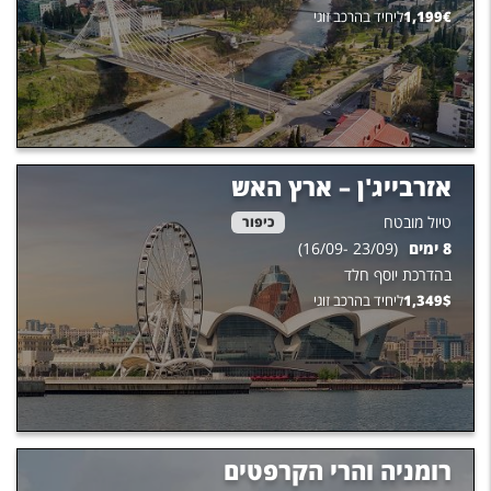
€
1,199
ליחיד בהרכב זוגי
אזרבייג'ן – ארץ האש
טיול מובטח
כיפור
8
ימים
(
23/09
-
16/09
)
בהדרכת
יוסף חלד
$
1,349
ליחיד בהרכב זוגי
רומניה והרי הקרפטים