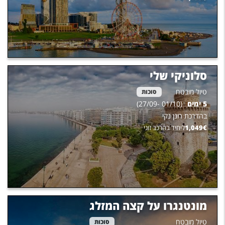
סלוניקי שלי
טיול מובטח
סוכות
5
ימים
(
01/10
-
27/09
)
בהדרכת
רונן נקי
€
1,049
ליחיד בהרכב זוגי
מונטנגרו על קצה המזלג
טיול מובטח
סוכות