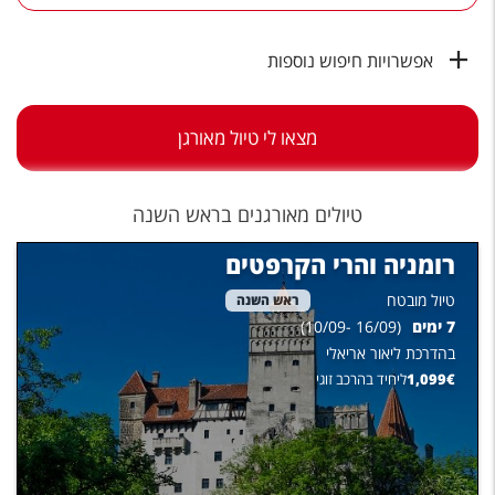
טיסות לחו"ל
מלונות בחו"ל
אפשרויות חיפוש נוספות
Русский
מצאו לי טיול מאורגן
קרוז
מגזין אשת
טיולים מאורגנים בראש השנה
שירות לקוחות
רומניה והרי הקרפטים
טופס צור קשר
טיול מובטח
ראש השנה
7
ימים
(
16/09
-
10/09
)
תקנון
בהדרכת
ליאור אריאלי
נגישות
€
1,099
ליחיד בהרכב זוגי
עקבו אחרינו