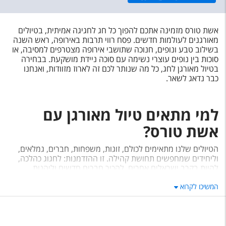
אשת טורס מזמינה אתכם להפוך כל חג לחגיגה אמיתית, בטיולים
מאורגנים לעולמות חדשים. פסח רווי תרבות באירופה, ראש השנה
בשילוב טבע ונופים, חנוכה שתושבי אירופה מצטרפים למסיבה, או
סוכות בין נופים עוצרי נשימה עם סוכה ניידת מושקעת. בבחירה
בטיול מאורגן לחג, כל מה שנותר לכם זה לארוז מזוודות, ואנחנו
כבר נדאג לשאר.
למי מתאים טיול מאורגן עם
אשת טורס
?
הטיולים שלנו מתאימים לכולם, זוגות, משפחות, חברים, גמלאים,
וליחידים שמחפשים תחושת קהילה. זו ההזדמנות: לחגוג כהלכה,
להיות בקרב ישראלים אחרים, להכיר חברים חדשים וליהנות
מהיחס האישי של צוות מנוסה, וכל זה מבלי להתעסק בארגונים,
המשיכו לקרוא
לוגיסטיקה ותכנון. פשוט לטוס, ליהנות ולחזור הרגשה כמו אחרי
חופשה ביתית, רק הרבה יותר מרגשת.