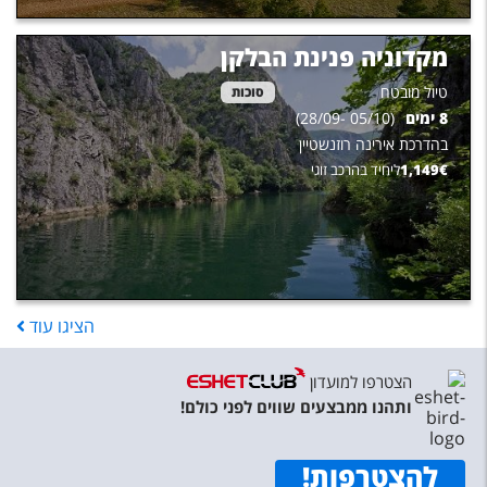
מקדוניה פנינת הבלקן
טיול מובטח
סוכות
8
ימים
(
05/10
-
28/09
)
בהדרכת
אירינה רוזנשטיין
€
1,149
ליחיד בהרכב זוגי
הציגו
עוד
הצטרפו למועדון
ותהנו ממבצעים שווים לפני כולם!
להצטרפות
!