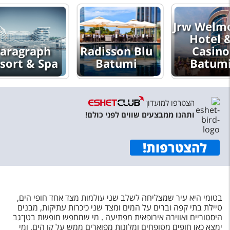
טיסות לחו"ל
Jrw Welmond
מלונות בחו"ל
Hotel &
Русский
Radisson Blu
Casino
a
Batumi
Batumi
קרוז
מגזין אשת
הצטרפו למועדון
שירות לקוחות
ותהנו ממבצעים שווים לפני כולם!
טופס צור קשר
להצטרפות
!
תקנון
נגישות
בטומי היא עיר שמצליחה לשלב שני עולמות מצד אחד חופי הים,
עקבו אחרינו
טיילת בתי קפה וברים על המים ומצד שני כיכרות עתיקות, מבנים
היסטוריים ואווירה אירופאית מפתיעה . מי שמחפש חופשת בטן־גב
ימצא כאן חופים מטופחים ומלונות מפוארים ממש על קו הים, ומי