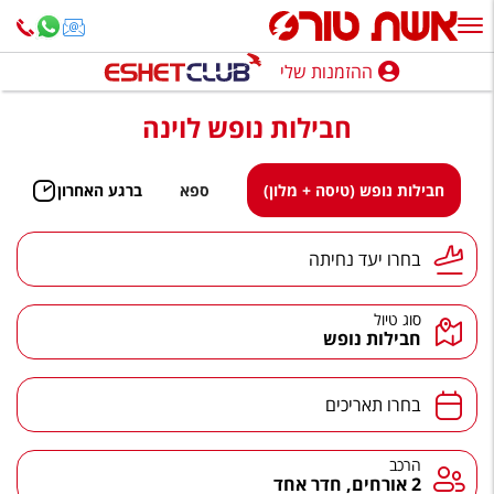
ההזמנות שלי
ההזמנות שלי
חבילות נופש לוינה
נופש בארץ
חופשה לפי סגנון
חבילות נופש (טיסה + מלון)
ספא
ברגע האחרון
מלונות באילת
יעד נחיתה
בחרו יעד נחיתה
טיולים מאורגנים
סוג טיול
סגנונות טיול
חבילות נופש
חבילות נופש
תאריכים
בחרו תאריכים
הרגע האחרון
חבילות בריאות וספא
הרכב
הרכב
2 אורחים, חדר אחד