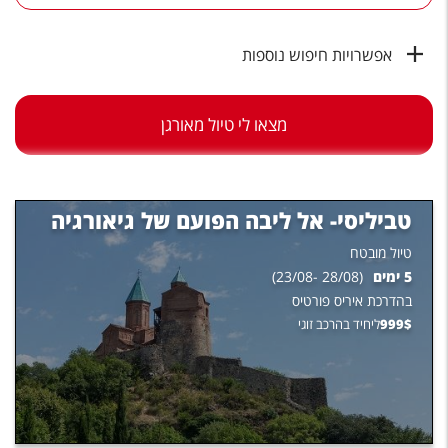
טיסות לחו"ל
מלונות בחו"ל
אפשרויות חיפוש נוספות
Русский
מצאו לי טיול מאורגן
קרוז
מגזין אשת
טביליסי- אל ליבה הפועם של גיאורגיה
שירות לקוחות
טיול מובטח
טופס צור קשר
5
ימים
(
28/08
-
23/08
)
בהדרכת
איריס פורטיס
תקנון
$
999
ליחיד בהרכב זוגי
נגישות
עקבו אחרינו