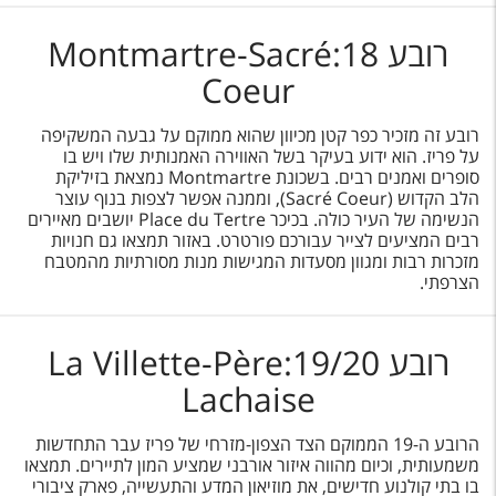
רובע 18:Montmartre-Sacré
Coeur
רובע זה מזכיר כפר קטן מכיוון שהוא ממוקם על גבעה המשקיפה
על פריז. הוא ידוע בעיקר בשל האווירה האמנותית שלו ויש בו
סופרים ואמנים רבים. בשכונת Montmartre נמצאת בזיליקת
הלב הקדוש (Sacré Coeur), וממנה אפשר לצפות בנוף עוצר
הנשימה של העיר כולה. בכיכר Place du Tertre יושבים מאיירים
רבים המציעים לצייר עבורכם פורטרט. באזור תמצאו גם חנויות
מזכרות רבות ומגוון מסעדות המגישות מנות מסורתיות מהמטבח
הצרפתי.
רובע 19/20:La Villette-Père
Lachaise
הרובע ה-19 הממוקם הצד הצפון-מזרחי של פריז עבר התחדשות
משמעותית, וכיום מהווה איזור אורבני שמציע המון לתיירים. תמצאו
בו בתי קולנוע חדישים, את מוזיאון המדע והתעשייה, פארק ציבורי