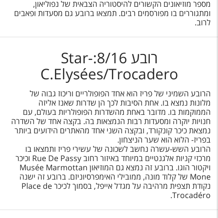
מספר מוזיאונים הקשורים להיסטוריה הצבאית של נפוליאון,
ומתגוררים בו מפורסמים רבים. תמצאו ברובע גם מסעדות ופאבים
לרוב.
רובע 8/16:Star-
C.Elysées/Trocadero
הרובע השמיני של פריז הוא אחד הפופולריים וריכוז גבוה של
מלונות נמצא בו. אחת הסיבות לכך הן שדרות שאנז אליזה
הממוקמות בו. מדובר באחת מהשדרות הפופולריות בעולם, עם
חנויות יוקרה ומסעדות רבות הנמצאות בה. בקצה אחד של השדרה
נמצאת כיכר קונקורד, ובקצה השני אחד מהאתרים הידועים ביותר
בפריז- הלוא הוא שער הניצחון.
הרובע השש-עשרה נחשב לשכונה של עשירי פריז ותמצאו בו
מרכזי קניות אלגנטיים במיוחד באיזור רחוב Rue De Passy וכיכר
ויקטור הוגו. ברובע זה נמצא גם המוזיאון Musée Marmottan
Mone של קלוד מונה, ממובילי האימפרסיוניזם. ברובע זה ישנה
נקודת תצפית מרהיבה על מגדל אייפל, בסמוך לכיכר Place de
Trocadéro.