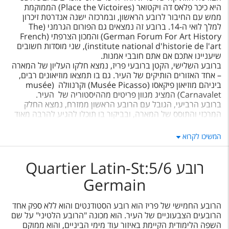
היא כיכר פלאס דה ויקטואר (Place the Victoires) הממוקמת
ממש עם החיבור לרובע הראשון, ובמרכזה ישנה אנדרטת זיכרון
למלך לואי ה-14. ברובע זה נמצאים גם הפורום הגרמני (The
German Forum For Art History) והמכון הצרפתי (French
institute national d'historie de l'art), שני מוסדות חשובים
שיעניינו אתכם אם אתם חובבי אמנות.
ברובע השלישי, הקטן ברובעי פריז, נמצא חלקו העליון של המארה
– אחד האזורים הותיקים של העיר. גם בו תמצאו מוזיאונים רבים,
ביניהם מוזיאון פיקאסו (Musée Picasso) וקרנוולה (musée
Carnavalet) המציג מגוון פריטים מההיסטוריה של העיר.
ברובע הרביעי, הגובל עם הרובע הראשון ממזרח, נמצא החלק
המרכזי והתוסס של המארה, ובביקור בו תוכלו להגיע להרבה מאוד
מסעדות וברים אופנתיים ומעוצבים. ברובע זה נמצאים אתרים
חשובים כמו המוזיאון לאמנות מודרנית, מרכז פומפידו, ואחת
המשיכו לקרוא
הכנסיות הידועות בפריז- ובעולם – קתדרלת נוטרדאם המרתקת.
תוכלו לבקר גם בבניין העירייה מתקופת הרנסנס ובחלקו הדרומי
של המארה – החלק ההיסטורי של פריז מימי הביניים.
רובע 5/6:Quartier Latin-St
Germain
הרובע החמישי של פריז הוא רובע הסטודנטים והוא ללא ספק אחד
הרובעים הצבעוניים של העיר. הוא מכונה "הרובע הלטיני" על שם
השפה הלימודית הקיימת באיזור עוד מימי הביניים, והוא ממוקם