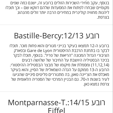
בנוסף, עקב מחירי השכירות הזולים ברובע זה, ישנם כמה שפים
מקומיים שבחרו לפתוח את המסעדות שלהם דווקא שם – וכך תוכלו
ליהנות מחוויה קולינרית במחירים הרבה יותר זולים מהנהוג
בצרפת.
רובע 12/13:Bastille-Bercy
ברובע ה-12 תמצאו בעיקר בנייני מגורים והוא פחות מוכר. תוכלו
לבקר בו בתחנת הרכבת ההיסטורית Gare de Lyon ובפארק
הציבורי הגדול המכונה "הריאות של פריז". בנוסף, תוכלו לבקר
בכיכר הבסטיליה היושבת על החיבור של שלושה רבעים
(11,12,14) ומסמלת את מיקומו של מבצר הבסטיליה ההיסטורי.
הרובע ה-13 ממוקם על הגדה השמאלית של הסיין, והוא בעיקר
מאכלס את הצ'יינה טאון, בה מתגוררים פליטים סיניים שהגיעו
לעיר בשנות ה-70. גם הבניין המרכזי של הספריה הלאומית של
צרפת נמצא כאן.
רובע 14/15:Montparnasse-T.
Eiffel