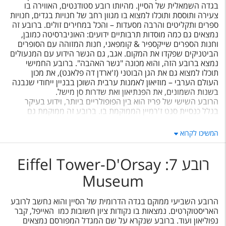
בגדה השמאלית של הסיין. מהיותו רובע סטודנטים, האווירה בו
צעירה ותוססת ותוכלו למצוא בו מגוון רחב של חנויות בגדים, חנויות
ספרים ותקליטים והרבה מסעדות – והכל במחירים זולים. ברובע זה
נמצאים גם כמה מוסדות תרבותיים ידועים: האוניברסיטה כמובן,
וחנות הספרים שייקספיר & קומפאני, חנות המזוהה עם הסופרים
הביטניקים שפקדו את המקום. אגב, גם הגשר הידוע עם המנעולים
נמצא ברובע הזה, והוא מכונה "גשר האהבה". ברובע החמישי
תוכלו למצוא גם את הגן הבוטני (ז'ארדן דה פלאנט), את מכון
העולם הערבי – מוזיאון לאמנות ערבית השוכן בבניין ייחודי שנבנה
בשנות השמונים, את הפנתיאון ואת שדרות סן מישל.
הרובע השישי של פריז הוא בין הפופולריים ביותר, וידוע בעיקר
בגלל כנסיית סנט ז'רמיין הממוקמת בו. ברובע זה ממוקמת גם
שדרת סנט ז'רמיין, הידועה בחיי הלילה התוססים שלה. בשדרה זו
ממוקמים ברים ומסעדות מהידועים בעולם, והיא פופולרית עוד
המשיכו לקרוא
מהמאה ה-17 ועד היום מושכת אליה אמנים וסופרים ידועים מכל
העולם. ברובע זה גם תוכלו למצוא מס' מוזיאונים כגון מוזיאון אורסה
לאמנות אימפרסיוניסטית ומוזיאון הפסלים.
רובע 7: Eiffel Tower-D'Orsay
Museum
הרובע השביעי ממוקם בגדה הדרומית של הסיין והוא נחשב לרובע
האריסטוקרטים. נמצאות בו נקודות ציון חשובות כמו האייפל, קבר
נפוליאון ועוד. ברובע שנקרא על שם המגדל המפורסם נמצאים