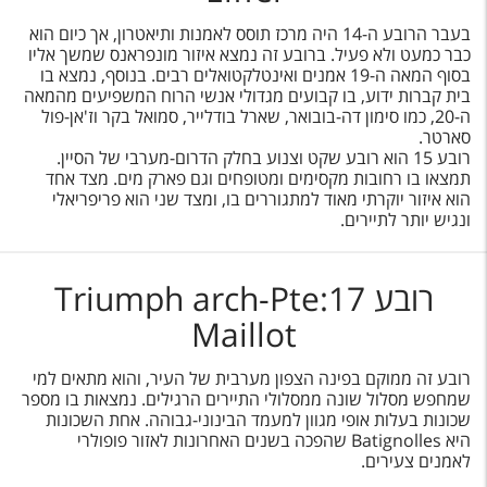
בעבר הרובע ה-14 היה מרכז תוסס לאמנות ותיאטרון, אך כיום הוא
כבר כמעט ולא פעיל. ברובע זה נמצא איזור מונפראנס שמשך אליו
בסוף המאה ה-19 אמנים ואינטלקטואלים רבים. בנוסף, נמצא בו
בית קברות ידוע, בו קבועים מגדולי אנשי הרוח המשפיעים מהמאה
ה-20, כמו סימון דה-בובואר, שארל בודלייר, סמואל בקר וז'אן-פול
סארטר.
רובע 15 הוא רובע שקט וצנוע בחלק הדרום-מערבי של הסיין.
תמצאו בו רחובות מקסימים ומטופחים וגם פארק מים. מצד אחד
הוא איזור יוקרתי מאוד למתגוררים בו, ומצד שני הוא פריפריאלי
ונגיש יותר לתיירים.
רובע 17:Triumph arch-Pte
Maillot
רובע זה ממוקם בפינה הצפון מערבית של העיר, והוא מתאים למי
שמחפש מסלול שונה ממסלולי התיירים הרגילים. נמצאות בו מספר
שכונות בעלות אופי מגוון למעמד הבינוני-גבוהה. אחת השכונות
היא Batignolles שהפכה בשנים האחרונות לאזור פופולרי
לאמנים צעירים.