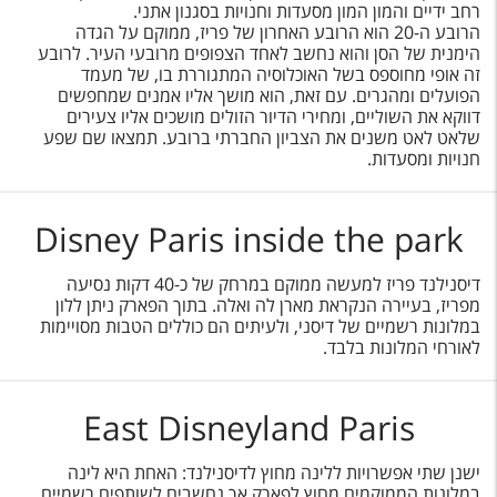
רחב ידיים והמון המון מסעדות וחנויות בסגנון אתני.
הרובע ה-20 הוא הרובע האחרון של פריז, ממוקם על הגדה
הימנית של הסן והוא נחשב לאחד הצפופים מרובעי העיר. לרובע
זה אופי מחוספס בשל האוכלוסיה המתגוררת בו, של מעמד
הפועלים ומהגרים. עם זאת, הוא מושך אליו אמנים שמחפשים
דווקא את השוליים, ומחירי הדיור הזולים מושכים אליו צעירים
שלאט לאט משנים את הצביון החברתי ברובע. תמצאו שם שפע
חנויות ומסעדות.
Disney Paris inside the park
דיסנילנד פריז למעשה ממוקם במרחק של כ-40 דקות נסיעה
מפריז, בעיירה הנקראת מארן לה ואלה. בתוך הפארק ניתן ללון
במלונות רשמיים של דיסני, ולעיתים הם כוללים הטבות מסויימות
לאורחי המלונות בלבד.
East Disneyland Paris
ישנן שתי אפשרויות ללינה מחוץ לדיסנילנד: האחת היא לינה
במלונות הממוקמים מחוץ לפארק אך נחשבים לשותפים רשמיים