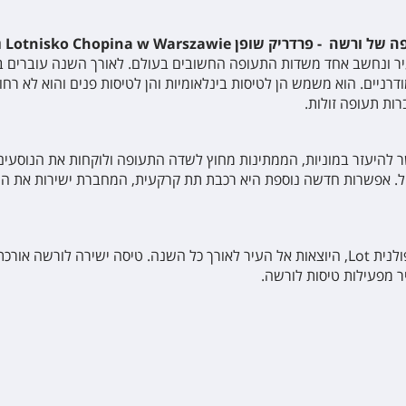
 - פרדריק שופן Lotnisko Chopina w Warszawie
ה
ינה. הוא נמצא במרחק של 10 ק"מ מהעיר ונחשב אחד משדות התעופה החשובים בעולם. לאורך 
היעזר במוניות, הממתינות מחוץ לשדה התעופה ולוקחות את הנוסעים אל
טיסות ישירות לורשה מופעלות על ידי חברת התעופה הפולנית Lot, היוצאות אל העיר לאורך כל הש
ר מפעילות טיסות לורשה.