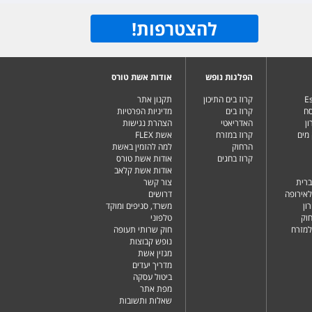
להצטרפות
!
הפלגות נופש
אודות אשת טורס
Es
קרוז בים התיכון
תקנון אתר
סח
קרוז בים
מדיניות הפרטיות
ן
האדריאטי
הצהרת נגישות
מים
קרוז במזרח
אשת FLEX
הרחוק
למה להזמין באשת
קרוז בחגים
אודות אשת טורס
אודות אשת קלאב
ברית
צור קשר
לאירופה
דרושים
ון
משרד, סניפים ומוקד
וק
טלפוני
למזרח
חוק שרותי תעופה
נופש קבוצות
מגזין אשת
מדריך יעדים
ביטול עסקה
מפת אתר
שאלות ותשובות