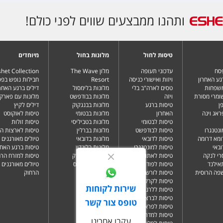
ותהנו ממבצעים שווים לפני כולם!
טיסות לחול
מלונות בחול
מיוחדים
פסח
עדכוני תעופה
מלון The Wave
het Collection
גע האחרון
ויזות ואישורי כניסה
Resort
חבילות נופש בפ
משפחות
טסים לארה"ב בלי
מלונות בלימסול
דילים ברגע האחרו
שומרי מסורת
ויזה
מלונות בבודפשט
מלונות עם פארק 
ן
טיסות ברגע
מלונות בבנגקוק
דילים לקיץ
ראג וינה
האחרון
מלונות בבטומי
טיסות לאוקוסט
טיסות לבטומי
מלונות בטביליסי
טיסות זולות
ונטנגרו
טיסות לבודפשט
מלונות בברלין
טיסות לארצות ה
ומא דרומה
טיסות לדובאי
מלונות בדובאי
טיולים מאורגנים 
ובאי
טיסות למונטנגרו
מלונות בלונדון
טיסות ברגע האחר
רי לנקה
טיסות לאתונה
מלונות בניו יורק
טיסות למזרח הרח
תאילנד
טיסות לפודגוריצה
מלונות בפאפוס
טיולים מאורגנים 
שפה הרוסית
טיסות לורשה
הרחוק
טיסות לקרקוב
שירות לקוחות
טיסות ללרנקה
טיסות לברצלונה
טופס צור קשר
טיסות לפראג
טיסות למדריד
עקבו אחרינו