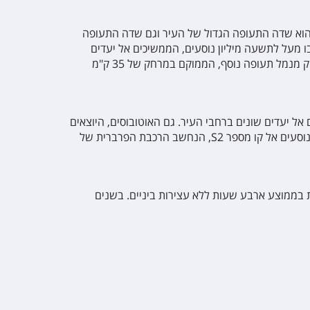
וא שדה התעופה הגדול של העיר וגם שדה התעופה
השנה עוברים בו מעל לתשעה מיליון נוסעים, הממשיכים אל יעדים
שונים ברחבי העולם והוא מציע שני טרמינלים גדולים ומודרניים. הוא משמש הן לטיסות בינלאומיות והן לטיסות פנים והוא לא רחוק מנמל תעופה נוסף, הממוקם במרחק של 35 ק"מ
 יעדים שונים ברחבי העיר. גם האוטובוסים, היוצאים
מהשדה, מקשרים אותו אל העיר ונחשבים פתרון נוח ויעיל. אפשרות חדשה נוספת היא רכבת תת קרקעית, המחברת ישירות את הנוסעים אל קו מספר S2, הנחשב הרכבת הפרברית של
נה. טיסה ישירה לורשה אורכת בממוצע ארבע שעות ללא עצירות ביניים. בשנים