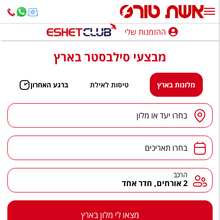
ההזמנות שלי
ההזמנות שלי
מבצעי סילבסטר בארץ
נופש בארץ
חופשה לפי סגנון
מלונות בארץ
טיסות לאילת
ברגע האחרון
מלונות באילת
יעד
/
מלון
בחרו יעד או מלון
טיולים מאורגנים
תאריכים
סגנונות טיול
בחרו תאריכים
חבילות נופש
הרכב
הרכב
2 אורחים, חדר אחד
הרגע האחרון
חבילות בריאות וספא
מצאו לי מלון בארץ