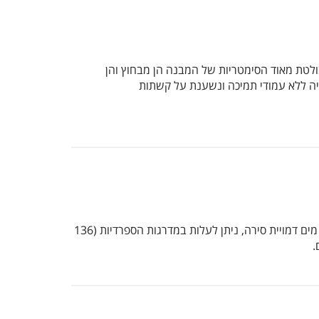
ולטת מאוד הסימטריות של המבנה הן מבחוץ והן
יה ללא עמודי תמיכה ונשענת על קשתות
הכיכר, המכונה גם פיאצה די ספניה, שוכנת בלב העיר ומשמשת מקום מפגש מרכזי בקרב אזרחי העיר. מהכיכר, שבמרכזה מזרקת מים דמויית סירה, ניתן לעלות במדרגות הספרדיות (136
.