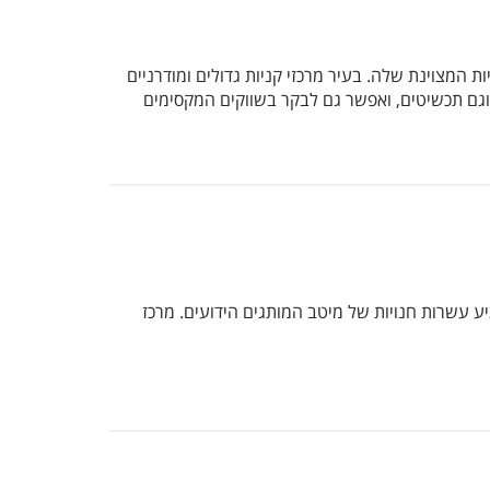
 המצוינת שלה. בעיר מרכזי קניות גדולים ומודרניים
ר וגם תכשיטים, ואפשר גם לבקר בשווקים המקסימים
דול, הממוקם בתחנת הרכבת טרמיני, התחנה המרכזית של רומא. הוא פתוח לאורך כל השבוע עד השעה 22:00 ומציע עשרות חנויות של מיטב המותגים הידועים. מרכז