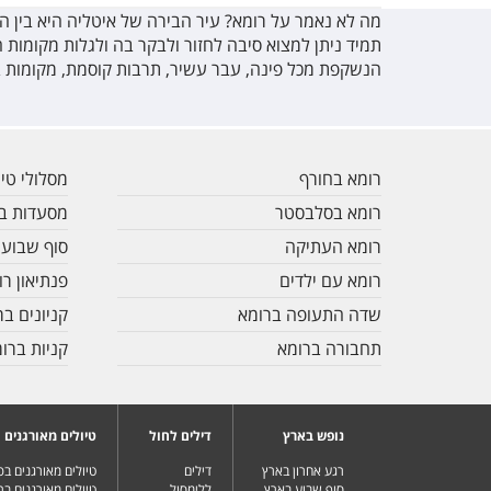
מה לא נאמר על רומא? עיר הבירה של איטליה היא בין ה
תמיד ניתן למצוא סיבה לחזור ולבקר בה ולגלות מקומות 
הנשקפת מכל פינה, עבר עשיר, תרבות קוסמת, מקומות ביל
רומא בחורף
מסלולי טיו
רומא בסלבסטר
מסעדות ב
רומא העתיקה
סוף שבוע 
רומא עם ילדים
פנתיאון רו
שדה התעופה ברומא
קניונים בר
תחבורה ברומא
קניות ברו
נופש בארץ
דילים לחול
טיולים מאורגנים
רגע אחרון בארץ
דילים
טיולים מאורגנים ב
סוף שבוע בארץ
ללימסול
טיולים מאורגנים בר