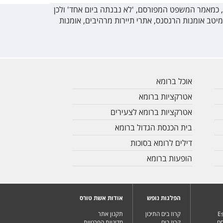
, כמאמר המשפט המפורסם, 'לא נבנתה ביום אחד' ולכן
מיטב אומנות הרנסנס, אתרי תיירות מרהיבים, אומנות
אוכל ברומא
אטרקציות ברומא
אטרקציות ברומא לצעירים
בית הכנסת הגדול ברומא
דילים לרומא בסוכות
הופעות ברומא
הפלגות נופש
אודות אשת טורס
Es
קרוז בים התיכון
תקנון אתר
סח
קרוז בים
מדיניות הפרטיות