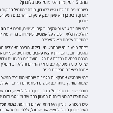
מהם 5 המקומות הכי מומלצים בלונדון
?
כשמזמינים חבילת נופש ללונדון, חובה להתחיל בביקור ב
לונדון. הביג בן הוא שעון ענק עתיק ובין המבנים המפור
לונדון.
למי שחובב טבע ופארקים ירוקים ונעימים, תכירו את
ההי
להליכה רגלית, רכיבה על אופניים ופעילויות. בהייד פאר
להתקרב אליהם ולא להאכילם.
לקהל הצעיר ומי שמחפש
חיי לילה
, הבירה האנגלית מת
מהנים. חובבי הבירות ימצאו פאבים מסורתיים אנגליים או
מצפה הפתעה נהדרת עם מגוון מועדונים צבעוניים וגדולי
של כל סוגי המוסיקה עם גדולי הזמרים והלהקות. מומל
אתכם כשאתם מבקרים בעיר.
למי שמחפש אטרקציות מגניבות שמתאימות לכל המשפח
שעווה מומלץ ביותר עם אנשים מפורסמים מרחבי העולם
חובבי שווקים מגניבים? גם בלונדון תוכלו למצוא,
בורו שו
שם תוכלו למצוא וליהנות ממגוון רחב של מזון טרי ודוכנים
טיפ מספר 6: לונדון היא אחת הערים הידועות בזכות
הכדו
העיר לונדון תוכלו למצוא את: ארסנל, צ'לסי, ווסטהאם 