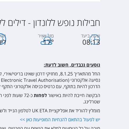
ndon Holborn
חבילות נופש ללונדון - דילים לל
l
שעה ביעד
מזג אוויר
מטב
08:13
°
17
לי
נוסעים נכבדים, חשוב לדעת:
n
החל מהתאריך 8.1.25, מחזיקי דרכון שאינו ב
הדרכון להיות בתוקף, עם כרטיס כניסה אלקטרוני התקף 
ndon Croydon
הבקשה חייבת להיות באישור
לפחות
שטרלינג.
מומלץ להוריד את אפליקציית UK ETA לטלפון הנייד ולשלוח את הבקשה.
יש לפעול בהתאם להנחיות המופיעות כאן >>
y Inn London West
חובה על כל הנוסעים למלא את הטופס עם הפרטים.
שימו