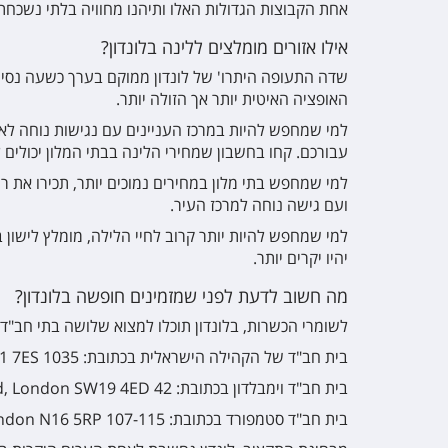
אחת הקבוצות הגדולות האלו ותיהנו מחוויה בלתי נשכחת
אילו אזורים מומלצים ללינה בלונדון
?
שדה התעופה היתרו' של לונדון ממוקם בערך כשעה נסי
האופציה האיטית יותר אך הזולה יותר.
למי שמחפש להיות במרכז העניינים עם נגישות נוחה לאט
עבורכם. קחו בחשבון שמחירי הלינה בבתי המלון יכולים 
למי שמחפש בתי מלון במחירים נמוכים יותר, תכירו את רובע
ועם גישה נוחה למרכז העיר.
למי שמחפש להיות יותר קרוב לחיי הלילה, מומלץ לישון ב
יהיו יקרים יותר.
מה חשוב לדעת לפני שמזמינים חופשה בלונדון?
לשומרי הכשרות, בלונדון תוכלו למצוא שלושה בתי חב"ד 
בית חב"ד של הקהילה הישראלית בכתובת: 1035 Finchley Rd, London NW11 7ES.
בית חב"ד וימבלדון בכתובת: 42 St George’s Rd, London SW19 4ED.
בית חב"ד סטמפורד בכתובת: 107-115 Stamford Hill, London N16 5RP.