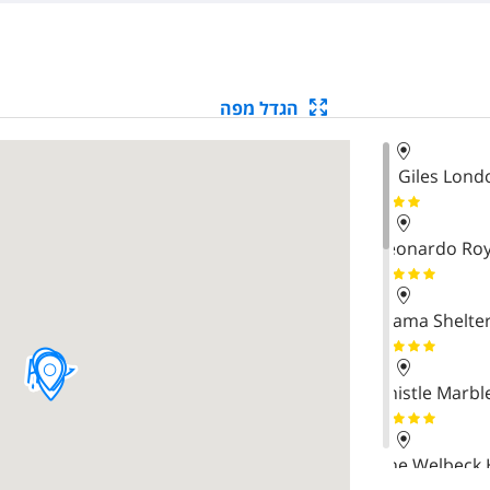
הגדל מפה
St Giles Londo
Leonardo Roy
Mama Shelter
Thistle Marbl
The Welbeck 