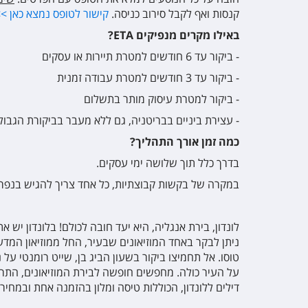
קנסות ואף לקבל סירוב כניסה.
קישור לטופס נמצא כאן >
באילו מקרים מנפיקים ETA?
ondon Waterloo
- ביקור עד 6 חודשים למטרת תיירות או עסקים
- ביקור עד 3 חודשים למטרת עבודה זמנית
- ביקור למטרת עיסוק מותר בתשלום
- עצירת ביניים בבריטניה, גם ללא מעבר בביקורת הגבול
כמה זמן אורך התהליך?
בדרך כלל תוך שלושה ימי עסקים.
במקרה של בקשות קבוצתיות, כל אחד צריך להגיש בנפרד
לונדון, בירת אנגליה, היא יעד חובה לכולם! בלונדון יש א
ניתן לבקר באחד המוזיאונים שבעיר, החל ממוזיאון המדע
טוסו. אל תחמיצו ביקור בשעון הביג בן, שייט רומנטי על
על העיר כולה. מחפשים חופשה לבירת המוזיאונים, התרב
דילים ללונדון, הכוללות טיסה ומלון בהזמנה אחת ובמחי