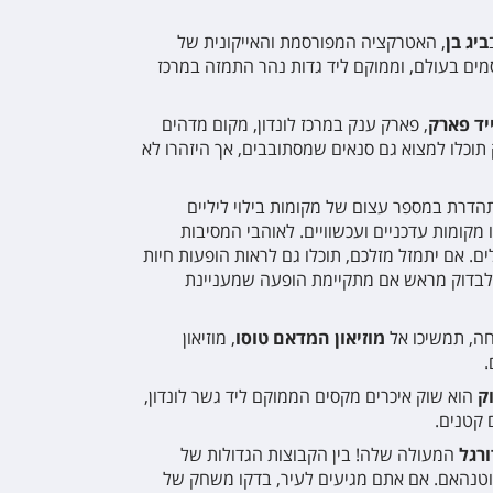
ביג בן
, האטרקציה המפורסמת והאייקונית של
סמים בעולם, וממוקם ליד גדות נהר התמזה במרכז
יד פארק
, פארק ענק במרכז לונדון, מקום מדהים
ק תוכלו למצוא גם סנאים שמסתובבים, אך היזהרו לא
הדרת במספר עצום של מקומות בילוי ליליים
 מקומות עדכניים ועכשוויים. לאוהבי המסיבות
ם. אם יתמזל מזלכם, תוכלו גם לראות הופעות חיות
ץ לבדוק מראש אם מתקיימת הופעה שמעניינת
ה, תמשיכו אל
מוזיאון המדאם טוסו
, מוזיאון
.
ק
הוא שוק איכרים מקסים הממוקם ליד גשר לונדון,
 קטנים.
רגל
המעולה שלה! בין הקבוצות הגדולות של
וטוטנהאם. אם אתם מגיעים לעיר, בדקו משחק של