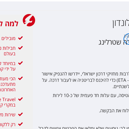
Nyx Hotel Lo
ונדון
למה לה
Royal Nationa
ע
מובילים בת
רה שטרלינג
חבילות נ
Cumberland
בעולם
במיוחד ל
על ידי קה
King Solomo
ריטי/אירי, לרבות מחזיקי דרכון ישראלי, יידרשו להנפיק אישור
הכי מעוד
נסיעה אלקטרוני (ETA - Electronic Travel Authorisation) כדי להיכנס לבריטניה או לעבור דרכה. על
מתעדכנות
לשנתיים.
Jurys Inn Lo
האחרונו
כ-72 שעות לפני הטיסה, עם עלות חד פעמית של כ-10 לירות
במקרי קו
Sanderson
שירות מק
רק ללקוחו
Hotel Holida
 לב:
נוסעים שלא ימלאו את הפרטים צפויים לקבל