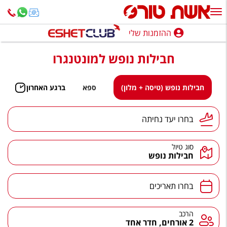
ההזמנות שלי
ההזמנות שלי
חבילות נופש למונטנגרו
נופש בארץ
חופשה לפי סגנון
חבילות נופש (טיסה + מלון)
ספא
ברגע האחרון
מלונות באילת
יעד נחיתה
בחרו יעד נחיתה
טיולים מאורגנים
סוג טיול
סגנונות טיול
חבילות נופש
חבילות נופש
תאריכים
בחרו תאריכים
הרגע האחרון
חבילות בריאות וספא
הרכב
הרכב
2 אורחים, חדר אחד