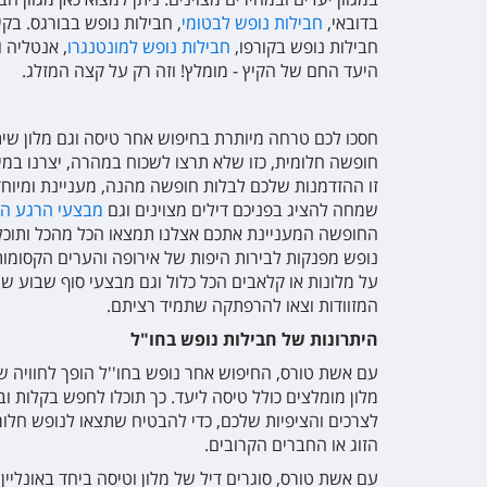
בדובאי,
חבילות נופש לבטומי
, חבילות נופש בבורגס. בקי
חבילות נופש בקורפו,
חבילות נופש למונטנגרו
, אנטליה ו
היעד החם של הקיץ - מומלץ! וזה רק על קצה המזלג.
חסכו לכם טרחה מיותרת בחיפוש אחר טיסה וגם מלון שיתא
חופשה חלומית, כזו שלא תרצו לשכוח במהרה, יצרנו במ
זו ההזדמנות שלכם לבלות חופשה מהנה, מעניינת ומיוח
שמחה להציג בפניכם דילים מצוינים וגם
מבצעי הרגע הא
החופשה המעניינת אתכם אצלנו תמצאו הכל מהכל ותוכלו
נופש מפנקות לבירות היפות של אירופה והערים הקסומות 
על מלונות או קלאבים הכל כלול וגם מבצעי סוף שבוע שי
המזוודות וצאו להרפתקה שתמיד רציתם.
היתרונות של חבילות נופש
בחו"ל
עם אשת טורס, החיפוש אחר נופש בחו''ל הופך לחוויה 
מלון מומלצים כולל טיסה ליעד. כך תוכלו לחפש בקלות וב
לצרכים והציפיות שלכם, כדי להבטיח שתצאו לנופש חלומ
הזוג או החברים הקרובים.
עם אשת טורס, סוגרים דיל של מלון וטיסה ביחד באונליין,