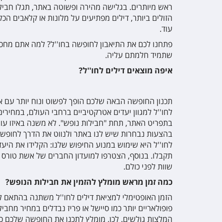
ראש מיותרים. בגלישה מהירה ופשוטה באתר, תגלו חביל
הזולים ביותר, דילים מפתיעים על מלונות או קלאבים הכ
עוד.
פתחנו לכם את התיאבון לחופשה בחו''ל? למה אתם מחכים
שתמיד חלמתם עליה.
איפה מוצאים דילים לחו''ל?
תכנון החופשה הבאה שלכם הופך לפשוט ונוח יותר עם א
לחו''ל למגוון יעדים אטרקטיביים ברחבי העולם, במחירים 
בתפריט האתר, תחת "חבילות נופש". לא משנה באיזו עונה
בהצעות נבחרות שיש לנו באתר ולנווט את הדרך לחופש
לחו''ל היא שימוש במנוע החיפוש שלנו: הקלידו את היעד ב
תקבלו. בנוסף, הצטרפו למועדון החברים של אשת טורס 
שוות לפני כולם.
כמה זמן מראש
מומלץ להזמין את חבילות הנופש?
הזמן האופטימלי למציאת דילים לחו''ל משתנה בהתאם לי
פופולאריים יותר כמו סיישל או פריז נבדלים במחיר מחבי
המלצות גולשים. לכן, מומלץ לתכנן את החופשה שלכם כ