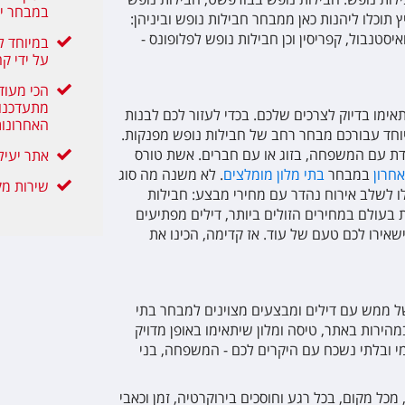
במבחר י
ץ תוכלו ליהנות כאן ממבחר חבילות נופש וביניהן:
איסטנבול, קפריסין וכן חבילות נופש לפלופונס -
במיוחד ל
על ידי קה
הכי מעוד
מתעדכנות
ימו בדיוק לצרכים שלכם. בכדי לעזור לכם לבנות
האחרונו
יוחד עבורכם מבחר רחב של חבילות נופש מפנקות.
דת עם המשפחה, בזוג או עם חברים. אשת טורס
אתר יעיל
חרון
במבחר
בתי מלון מומלצים
. לא משנה מה סוג
שירות מק
 לשלב אירוח נהדר עם מחירי מבצע: חבילות
בעולם במחירים הזולים ביותר, דילים מפתיעים
שאירו לכם טעם של עוד. אז קדימה, הכינו את
של ממש עם דילים ומבצעים מצוינים למבחר בתי
מהירות באתר, טיסה ומלון שיתאימו באופן מדויק
י ובלתי נשכח עם היקרים לכם - המשפחה, בני
 מכל מקום, בכל רגע וחוסכים בירוקרטיה, זמן וכאבי