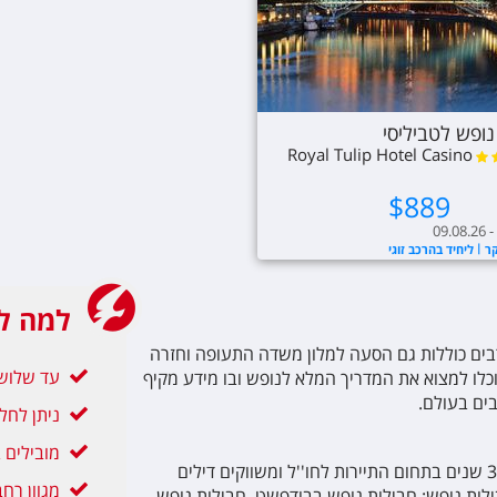
ופש לטביליסי
Royal Tulip Hotel Casino
Tbilisi
$
889
09.08.26 -
קר
ליחיד בהרכב זוגי
למה ל
 רבים כוללות גם הסעה למלון משדה התעופה וחזרה
עד שלושה
ו למצוא את המדריך המלא לנופש ובו מידע מקיף
בים בעולם.
ניתן לחל
מובילים בת
אנו באשת טורס מתהדרים בניסיון עשיר של למעלה מ-35 שנים בתחום התיירות לחו''ל ומשווקים דילים
מגוון רח
חבילות נופש: חבילות נופש בבודפשט, חבילות נופש