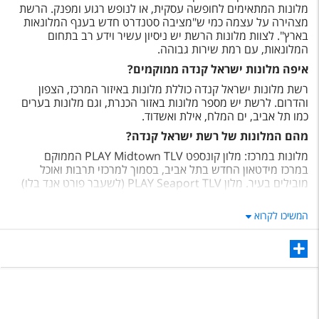
מלונות המתאימים לחופשה עסקית, או לנופש רגוע ומפנק. הרשת
מצהירה על עצמה כמי ש"מציבה סטנדרט חדש בענף המלונאות
בארץ". לצוות מלונות הרשת יש ניסיון עשיר וידע רב בתחום
המלונאות, עם רמת שירות גבוהה.
איפה מלונות ישראל קנדה ממוקמים?
רשת מלונות ישראל קנדה כוללת מלונות באיזור המרכז, הצפון
והדרום. לרשת יש מספר מלונות באזור הכנרת, וגם מלונות בערים
כמו תל אביב, ים המלח, אילת ואשדוד.
מהם המלונות של רשת ישראל קנדה?
מלונות במרכז: מלון קונספט
PLAY Midtown TLV
הממוקם
במרכז מידטאון החדש בתל אביב, בסמוך למרכזי תרבות ואוכל
מובילים בעיר. מלון
PLAY Seaport TLV
(לשעבר פורט אנד בלו)
הוא מלון בוטיק הממוקם במיקום מצוין בתל אביב, בין הנמל לפארק
הירקון. מלון WEST תל אביב ממוקם ליד הים, עם נוף לחוף הצוק
המשיכו לקרוא
ובקרבת מוקדי בילוי וקולינריה בין תל אביב להרצליה. מלון בוטיק
ווסט אשדוד, הממוקם בחלקו הצפוני של חוף ים, ומתאים לחופשות
עסקים, חופשות משפחתיות או זוגיות, וגם לחבילות ליל כלולות.
מלונות בצפון: מלון היוקרה הוותיק גלי כנרת, שאירח בעבר ראשי
ממשלות, מלכים ואח"מים נוספים. מלון לייקהאוס כנרת, המועדף
על משפחות וממוקם על שפת הכנרת, כולל גישה לחוף פרטי. כפר
הנופש הפסטורלי נופי גונן המתאים לזוגות ומשפחות שמחפשים