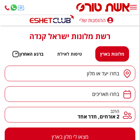
ההזמנות שלי
ההזמנות שלי
רשת מלונות ישראל קנדה
נופש בארץ
חופשה לפי סגנון
מלונות בארץ
טיסות לאילת
ברגע האחרון
מלונות באילת
יעד
/
מלון
בחרו יעד או מלון
טיולים מאורגנים
תאריכים
סגנונות טיול
בחרו תאריכים
חבילות נופש
הרכב
הרכב
2 אורחים, חדר אחד
הרגע האחרון
חבילות בריאות וספא
מצאו לי מלון בארץ