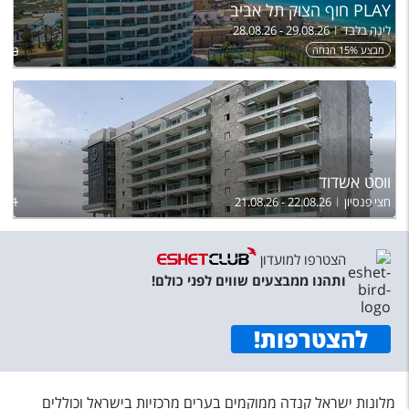
PLAY חוף הצוק תל אביב
לינה בלבד
28.08.26 - 29.08.26
מבצע 15% הנחה
,500
ווסט אשדוד
חצי פנסיון
21.08.26 - 22.08.26
,591
הצטרפו למועדון
ותהנו ממבצעים שווים לפני כולם!
להצטרפות
!
מלונות ישראל קנדה ממוקמים בערים מרכזיות בישראל וכוללים