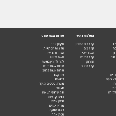
הפלגות נופש
אודות אשת טורס
Es
קרוז בים התיכון
תקנון אתר
סח
קרוז בים
מדיניות הפרטיות
ן
האדריאטי
הצהרת נגישות
מים
קרוז במזרח
אשת FLEX
הרחוק
למה להזמין באשת
קרוז בחגים
אודות אשת טורס
אודות אשת קלאב
ברית
צור קשר
לאירופה
דרושים
ון
משרד, סניפים ומוקד
וק
טלפוני
למזרח
חוק שרותי תעופה
נופש קבוצות
מגזין אשת
מדריך יעדים
ביטול עסקה
מפת אתר