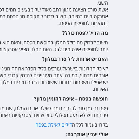
השני.
אשת טורס מציעה מגוון רחב מאוד של מבצעים חמים לפסח
אטרקטיביים במיוחד. חשוב לזכור שתקופת חג הפסח במלו
במהירות לחופשת הפסח.
מה הדיל לפסח כולל
?
חשוב לבדוק מה כולל המלון בחופשת הפסח, והאם הוא מ
יותר לחופשה אינטימית לזוג. האם המלון מציע אטרקציות
האם יש ארוחת ליל סדר במלון
?
לא כל המלונות בישראל עורכים בליל הסדר ארוחה חגיגית
אורחים מבחוץ, במידה ואתם מעוניינים להזמין קרובי מש
יש אפילו משפחות רחבות ששוכרות הרבה חדרים במלון כד
האירוח.
חופשה בפסח – איפה להזמין מלון
?
פסח זה זמן טוב לרדת דרומה לאילת או ים המלח, שם מזג
פריחתו ויש לא מעט מסלולי טיול שווים ואטרקציות באזור
בקרו בעמוד לכל ה
דילים לאילת בפסח
אולי יעניין אותך גם: