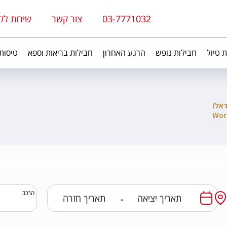
03-7771032
צור קשר
שירות לק
ת טיול
חבילות נופש
הרגע האחרון
חבילות בריאות וספא
טיסות
הרכב
-