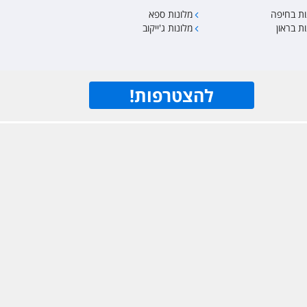
ות בחיפה
מלונות ספא
ת בראון
מלונות ג'ייקוב
להצטרפות
!