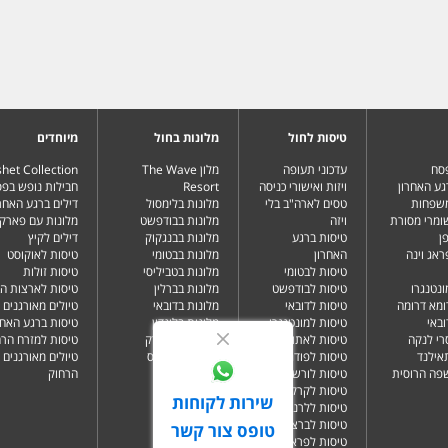
טיסות לחול
מלונות בחול
מיוחדים
פסח
עדכוני תעופה
מלון The Wave
het Collection
גע האחרון
ויזות ואישורי כניסה
Resort
חבילות נופש בפ
משפחות
טסים לארה"ב בלי
מלונות בלימסול
דילים ברגע האחרו
שומרי מסורת
ויזה
מלונות בבודפשט
מלונות עם פארק 
ן
טיסות ברגע
מלונות בבנגקוק
דילים לקיץ
ראג וינה
האחרון
מלונות בבטומי
טיסות לאוקוסט
טיסות לבטומי
מלונות בטביליסי
טיסות זולות
ונטנגרו
טיסות לבודפשט
מלונות בברלין
טיסות לארצות ה
ומא דרומה
טיסות לדובאי
מלונות בדובאי
טיולים מאורגנים 
ובאי
טיסות למונטנגרו
מלונות בלונדון
טיסות ברגע האחר
רי לנקה
טיסות לאתונה
מלונות בניו יורק
טיסות למזרח הרח
תאילנד
טיסות לפודגוריצה
מלונות בפאפוס
טיולים מאורגנים 
שפה הרוסית
טיסות לורשה
הרחוק
טיסות לקרקוב
שירות לקוחות
טיסות ללרנקה
טיסות לברצלונה
טופס צור קשר
טיסות לפראג