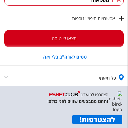
נוסע אחד
טיסות לחו"ל
מלונות בחו"ל
אפשרויות חיפוש נוספות
Русский
קרוז
מצאו לי טיסה
מגזין אשת
טסים לארה"ב בלי ויזה
שירות לקוחות
טופס צור קשר
על מיאמי
תקנון
הצטרפו למועדון
נגישות
ותהנו ממבצעים שווים לפני כולם!
עקבו אחרינו
להצטרפות
!