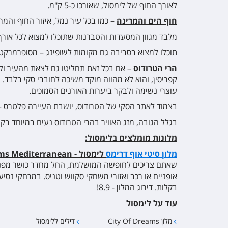
לאורך החוף של לימסול, שאורכו כ-5 ק"מ.
חוף הים והמרינה
– כמו בכל עיר נמל, איזור החוף והמר
מלבד מגוון המסעדות והטברנות שתוכלו למצוא לכל אורך ה
תוכלו למצוא בסביבה גם מקומות לשופינג – מסופרמרקט,
הרי הטרודוס
– אם בכל זאת תחליטו גם לצאת מהעיר ולה
קפריסין, והוא לא מהווה מוקד משיכה לחובבי סקי בלבד. ע
עוצרי נשימה ולבקר ביערות האורנים הסמוכים.
בצמוד לאתר הסקי של הטרודוס, יושבת העיירה פלטרס –
בגלל הגובה, מזג האוויר בהרי הטרודוס נעים במיוחד בק
מלונות מומלצים בלימסול:
מלון סיטי אוף דרימס
לימסול - City of Dreams Mediterranean
שאתם צריכים לחופשה המושלמת, החל מחדר כושר מפנק, ח
אופניים או רכב ואזורי משחקי סקווש וטניס. במרחקי נס
בקלות. דירוג המלון - 8.9!
עוד על לימסול
מלון City Of Dreams
דילים ללימסול