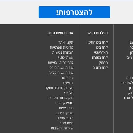
להצטרפות
!
הפלגות נופש
אודות אשת טורס
Es
קרוז בים התיכון
תקנון אתר
סח
קרוז בים
מדיניות הפרטיות
ן
האדריאטי
הצהרת נגישות
מים
קרוז במזרח
אשת FLEX
הרחוק
למה להזמין באשת
קרוז בחגים
אודות אשת טורס
אודות אשת קלאב
ברית
צור קשר
לאירופה
דרושים
ון
משרד, סניפים ומוקד
וק
טלפוני
למזרח
חוק שרותי תעופה
נופש קבוצות
מגזין אשת
מדריך יעדים
ביטול עסקה
מפת אתר
שאלות ותשובות