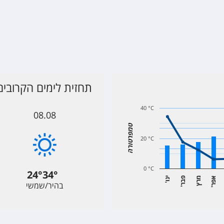
תחזית לימים הקרובים
40 °C
08.08
טמפרטורה
20 °C
0 °C
24
°
34
°
א
ר
מרץ
פ
ר
י
ו
בהיר/שמשי
'
נ
'
ב
'
פ