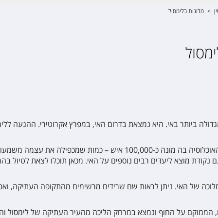
ן
>
מלונות בלימסול
ימסול
הגדולה ביותר באי. היא נמצאת בדרום האי, במפרץ אקרוטירי. ההגעה ל
לימסול מהווה את המרכז התעשייתי והימי של קפריסין, והאוכלוסיה בה מונה כ-0
נקודת מוצא ליעדים רבים נוספים על האי. מכאן תוכלו לצאת לטיול בהרי ה
לוכה של האי. ניתן לראות שם שרידים מרשימים מהתקופה העתיקה, ואפ
, הממוקם על החוף ונמצא במרחק הליכה מהעיר העתיקה של לימסול והמר