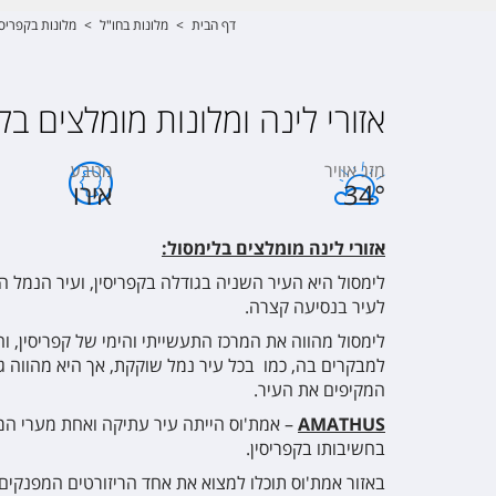
דף הבית
>
מלונות בחו"ל
>
מלונות בקפריסי
אזורי לינה ומלונות מומלצים בל
מזג אוויר
מטבע
°
34
אירו
אזורי לינה מומלצים בלימסול:
לימסול היא העיר השניה בגודלה בקפריסין, ועיר הנמל 
לעיר בנסיעה קצרה.
למבקרים בה, כמו בכל עיר נמל שוקקת, אך היא מהווה גם 
המקיפים את העיר.
AMATHUS
– אמת'וס הייתה עיר עתיקה ואחת מערי המ
בחשיבותו בקפריסין.
באזור אמת'וס תוכלו למצוא את אחד הריזורטים המפנקים