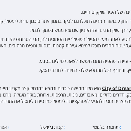
ינה של העיר שוקקים חיים.
חוף, באזור המרינה תוכלו גם לבקר במגוון אתרים כגון טירת לימסול, קת
 דרך שוק הדגים ועד הקניון שנמצא ממש בסמוך לנמל.
גיע לאחד מיעדי הטיול הפופולריים הסמוכים לה, הרי הטרודוס יהיו ב
ל שטח ההרים תוכלו למצוא עיירות קטנות, כנסיות ונופים מרהיבים. האווי
 עיירה יפהפיה ממנה אפשר לצאת לטיולים בטבע.
יץ, ובחורף הכל מתמלא שלג- במיוחד לחובבי הסקי.
הוא מלון חמישה כוכבים ונמצא במרחק קצר מקניון מיי-מול
דרים גדולים ומאובזרים, גינות, מרפסות, ארוחת בוקר מעולה, מרכז ב
יעה קצרים תוכלו להגיע לאטרקציות בלימסול כמו טירת לימסול או המרינה
תחבורה בלימסול
קניות בלימסול
אטרק