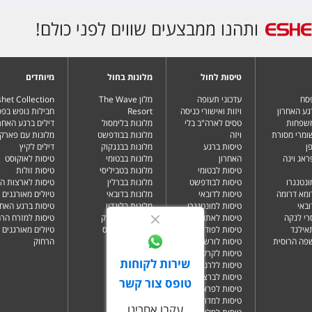
ותהנו ממבצעים שווים לפני כולם!
טיסות לחול
מלונות בחול
מיוחדים
פסח
עדכוני תעופה
מלון The Wave
het Collection
גע האחרון
ויזות ואישורי כניסה
Resort
חבילות נופש בפ
משפחות
טסים לארה"ב בלי
מלונות בלימסול
דילים ברגע האחרו
שומרי מסורת
ויזה
מלונות בבודפשט
מלונות עם פארק 
ן
טיסות ברגע
מלונות בבנגקוק
דילים לקיץ
ראג וינה
האחרון
מלונות בבטומי
טיסות לאוקוסט
טיסות לבטומי
מלונות בטביליסי
טיסות זולות
ונטנגרו
טיסות לבודפשט
מלונות בברלין
טיסות לארצות ה
ומא דרומה
טיסות לדובאי
מלונות בדובאי
טיולים מאורגנים 
ובאי
טיסות למונטנגרו
מלונות בלונדון
טיסות ברגע האחר
רי לנקה
טיסות לאתונה
מלונות בניו יורק
טיסות למזרח הרח
תאילנד
טיסות לפודגוריצה
מלונות בפאפוס
טיולים מאורגנים 
שפה הרוסית
טיסות לורשה
הרחוק
טיסות לקרקוב
שירות לקוחות
טיסות ללרנקה
טיסות לברצלונה
טופס צור קשר
טיסות לפראג
טיסות למדריד
עקבו אחרינו