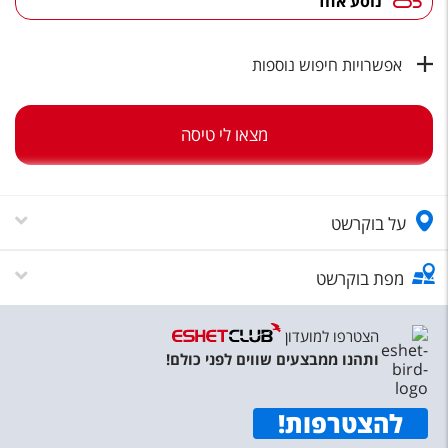
נוסע אחד
טיסות לחו"ל
מלונות בחו"ל
אפשרויות חיפוש נוספות
Русский
קרוז
מצאו לי טיסה
מגזין אשת
על בוקרשט
שירות לקוחות
טופס צור קשר
מפת בוקרשט
תקנון
הצטרפו למועדון
נגישות
ותהנו ממבצעים שווים לפני כולם!
עקבו אחרינו
להצטרפות
!