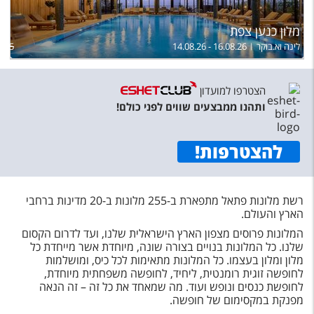
מלון כנען צפת
לינה וא.בוקר
14.08.26 - 16.08.26
,185
הצטרפו למועדון
ותהנו ממבצעים שווים לפני כולם!
להצטרפות
!
רשת מלונות פתאל מתפארת ב-255 מלונות ב-20 מדינות ברחבי
הארץ והעולם.
המלונות פרוסים מצפון הארץ הישראלית שלנו, ועד לדרום הקסום
שלנו. כל המלונות בנויים בצורה שונה, מיוחדת אשר מייחדת כל
מלון ומלון בעצמו. כל המלונות מתאימות לכל כיס, ומושלמות
לחופשה זוגית רומנטית, ליחיד, לחופשה משפחתית מיוחדת,
לחופשת כנסים ונופש ועוד. מה שמאחד את כל זה – זה הנאה
מפנקת במקסימום של חופשה.