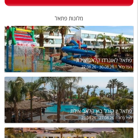
טיסות לחו"ל
מלונות בחו"ל
מלונות פתאל
Русский
קרוז
מגזין אשת
פתאל לאונרדו קלאב אילת
הכל כלול
27.08.26 - 30.08.26
,920
שירות לקוחות
טופס צור קשר
תקנון
נגישות
פתאל יו קורל ביץ קלאב אילת
הכל כלול
23.08.26 - 27.08.26
,550
עקבו אחרינו