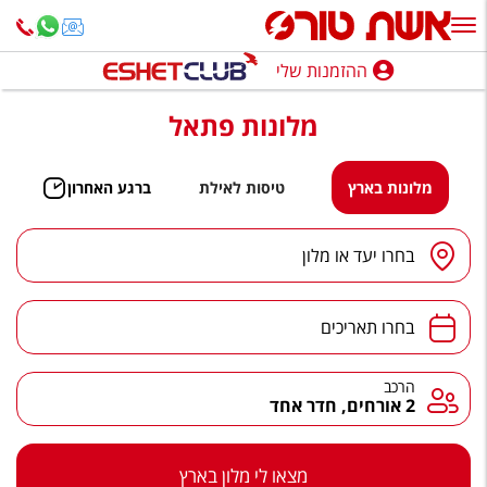
ההזמנות שלי
ההזמנות שלי
מלונות פתאל
נופש בארץ
חופשה לפי סגנון
מלונות בארץ
טיסות לאילת
ברגע האחרון
מלונות באילת
יעד
/
מלון
בחרו יעד או מלון
טיולים מאורגנים
תאריכים
סגנונות טיול
בחרו תאריכים
חבילות נופש
הרכב
הרכב
2 אורחים, חדר אחד
הרגע האחרון
חבילות בריאות וספא
מצאו לי מלון בארץ