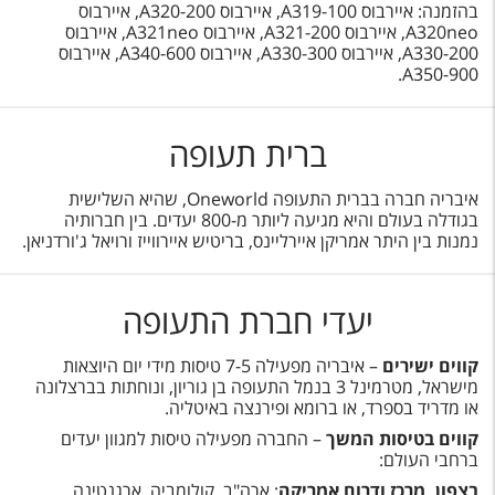
בהזמנה: איירבוס A319-100, איירבוס A320-200, איירבוס
A320neo, איירבוס A321-200, איירבוס A321neo, איירבוס
A330-200, איירבוס A330-300, איירבוס A340-600, איירבוס
A350-900.
ברית תעופה
איבריה חברה בברית התעופה Oneworld, שהיא השלישית
בגודלה בעולם והיא מגיעה ליותר מ-800 יעדים. בין חברותיה
נמנות בין היתר אמריקן איירליינס, בריטיש איירווייז ורויאל ג'ורדניאן.
יעדי חברת התעופה
קווים ישירים
– איבריה מפעילה 7-5 טיסות מידי יום היוצאות
מישראל, מטרמינל 3 בנמל התעופה בן גוריון, ונוחתות בברצלונה
או מדריד בספרד, או ברומא ופירנצה באיטליה.
קווים בטיסות המשך
– החברה מפעילה טיסות למגוון יעדים
ברחבי העולם:
בצפון, מרכז ודרום אמריקה
: ארה"ב, קולומביה, ארגנטינה,