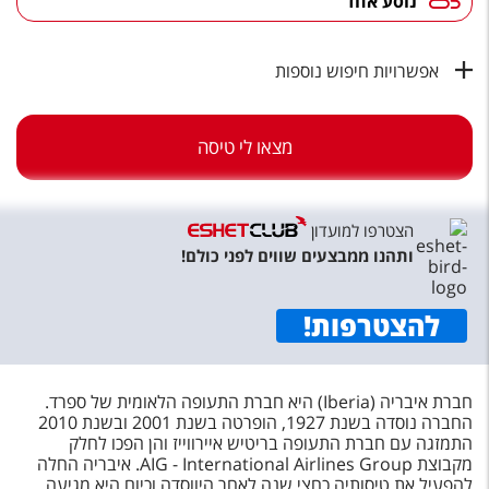
נוסע אחד
טיסות לחו"ל
מלונות בחו"ל
אפשרויות חיפוש נוספות
Русский
קרוז
מצאו לי טיסה
מגזין אשת
הצטרפו למועדון
שירות לקוחות
ותהנו ממבצעים שווים לפני כולם!
טופס צור קשר
להצטרפות
!
תקנון
נגישות
חברת איבריה (Iberia) היא חברת התעופה הלאומית של ספרד.
החברה נוסדה בשנת 1927, הופרטה בשנת 2001 ובשנת 2010
עקבו אחרינו
התמזגה עם חברת התעופה בריטיש איירווייז והן הפכו לחלק
מקבוצת AIG - International Airlines Group. איבריה החלה
להפעיל את טיסותיה כחצי שנה לאחר היווסדה וכיום היא מגיעה