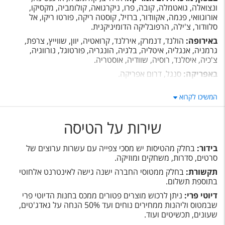
ונצואלה, גואטמלה, קובה, פרו, ניקרגואה, קולומביה, מקסיקו,
אורוגוואי, פנמה, אקוודור, ברזיל, קוסטה ריקה, פורטו ריקו, אל
סלוודור, צ'ילה, הרפובליקה הדומיניקנית.
באירופה:
הולנד, דנמרק, אירלנד, קרואטיה, יוון, שווייץ, צרפת,
גרמניה, אנגליה, איטליה, בלגיה, הונגריה, פורטוגל, נורווגיה,
צ'כיה, איסלנד, רוסיה, שוודיה, אוסטריה.
באפריקה:
סנגל, דרום אפריקה.
במזרח הרחוק:
סין, יפן.
המשיכו לקרוא
במזרח התיכון:
ישראל, אלג'יריה, מרוקו.
שירות על הטיסה
בידור:
בחלק מהטיסות יש מסכי צפייה עם עשרות ערוצים של
סרטים, סדרות, משחקים ומוזיקה.
תקשורת:
בחלק ממטוסי החברה ישנה גישה לאינטרנט אלחוטי
בתוספת תשלום.
דיוטי פרי:
ניתן לרכוש מוצרים פטורים ממכס בחנות הדיוטי פרי
שבמטוס וליהנות ממחירים נוחים ועד 50% הנחה על גאדג'טים,
שעונים, תכשיטים ועוד.