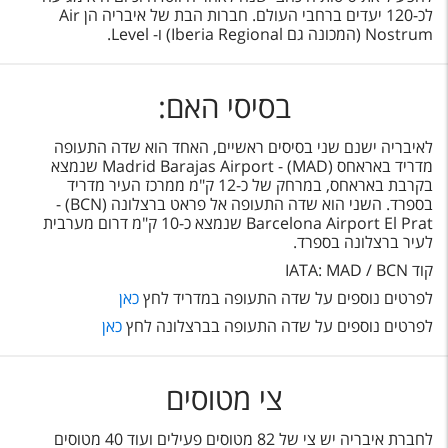
לכ-120 יעדים ברחבי העולם. חברות הבת של איבריה הן Air
Nostrum (המכונה גם Iberia Regional) ו- Level.
בסיסי האם:
לאיבריה ישנם שני בסיסים ראשיים, האחד הוא שדה התעופה
מדריד באראחס (MAD) - Madrid Barajas Airport
שנמצא
בקרבת באראחס, במרחק של כ-12 ק"מ ממרכז העיר מדריד
בספרד. השני הוא שדה התעופה
אל פראט ברצלונה (BCN) -
Barcelona Airport El Prat שנמצא כ-10 ק"מ דרום מערבית
לעיר ברצלונה בספרד.
קוד IATA: MAD / BCN
לפרטים נוספים על שדה התעופה במדריד לחץ
כאן
לפרטים נוספים על שדה התעופה בברצלונה לחץ
כאן
צי מטוסים
לחברת איבריה יש צי של 82 מטוסים פעילים ועוד 40 מטוסים