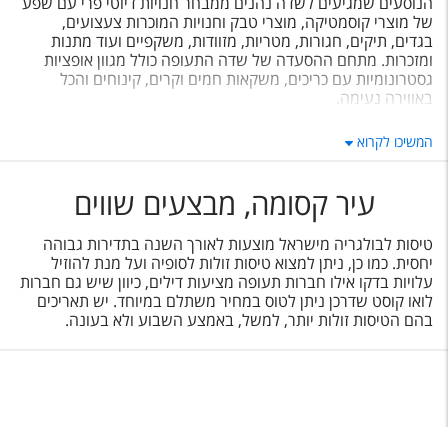
הנוסעים שמגיעים לשדה נהנים ממבחר חנויות דיוטי פרי עם שפע
של מוצרי קוסמטיקה, מוצרי טבק וחנויות המוכרות צעצועים,
בגדים, תיקים, חגורות, מטריות, מזוודות, משקפיים ועוד מתנות
ומזכרות. מתחם ההסעדה של שדה התעופה כולל מגוון אופציות
גסטרונומיות עם כריכים, משקאות חמים וקרים, קינוחים והכל
באווירה נעימה.
המיקום של שדה התעופה מאפשר להגיע לעיר בקלות ובמהירות
המשיכו לקרוא
יחסית. משדה התעופה ניתן להגיע לעיר במגוון דרכים: על ידי
העברות במסגרת חבילות נופש לבולגריה, השכרת רכב, מוניות או
באמצעות תחבורה ציבורית. בשדה התעופה יש תחנת מטרו עם
עיר קסומה, מבצעים שווים
קווים שנוסעים ללב העיר וכן אוטובוסים המחברים את מרכז העיר
עם נמל התעופה.
טיסות לבולגריה מישראל מוצעות לאורך השנה בתדירות גבוהה
יחסית. כמו כן, ניתן למצוא טיסות זולות לסופיה ועל מנת להוזיל
עלויות בדקו אילו חברות תעופה מציעות דילים, כיוון שיש גם חברות
לואו קוסט שדרכן ניתן לטוס במחיר משתלם במיוחד. יש תאריכים
בהם הטיסות זולות יותר, למשל, באמצע השבוע ולא בעונה.