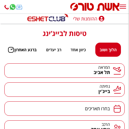
ההזמנות שלי
ההזמנות שלי
טיסות לבייג’ינג
נופש בארץ
חופשה לפי סגנון
הלוך ושוב
כיוון אחד
רב יעדים
ברגע האחרון
מלונות באילת
המראה
תל אביב
טיולים מאורגנים
סגנונות טיול
נחיתה
בייג'ין
חבילות נופש
הרגע האחרון
בחרו תאריכים
חבילות בריאות וספא
הרכב