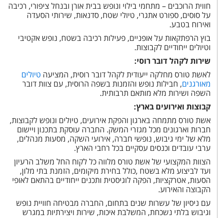
חווית הרוכבים – מתחמי בילוי ונופש בבית אורן ובנחל ציפורי, רכיבה
על סוסים, ספורט אתגרי, טיולי שטח, סדנאות, שירותי הסעדה
ואירוח בטבע
.
בוץ הרפתקאות על אופניים, פעילות רכיבה בשטח, נופש אקטיבי
וטיולים ייחודיים לקבוצות
.
שירות לקהל דובר רוסי:
לאשת טורס מחלקה ייעודית לקהל דובר רוסית, המציעה
טיולים
מאורגנים
, חבילות נופש והזמנות בשפה הרוסית, עם צוות דובר
השפה ושירות מלא מותאם תרבותית
.
קבוצות ואירועים בארץ:
אשת טורס מתמחה בארגון והפקת אירועים, טיולים ונופש לקבוצות,
חברות וארגונים מכל מגזרי המשק. החברה עוסקת בתכנון ויישום
מלא של ימי גיבוש, נופשי חברה, אירועי השקה, מסעות מנהלים,
ערבי עובדים וכנסים עסקיים בכל רחבי הארץ.
הצוות המקצועי של אשת טורס מלווה כל לקוח החל משלב הרעיון
ועד לביצוע מלא בשטח ,כולל בחירת מיקומים, הזמנת בתי מלון,
הסעות, אטרקציות, הפקה לוגיסטית ותכנים ייחודיים בהתאם לאופי
הקבוצה והאירוע.
עם ניסיון של עשרות שנים בתחום, החברה מבטיחה חוויית נופש
וגיבוש בלתי נשכחת, המשלבת איכות, שירות ויצירתיות במגרש