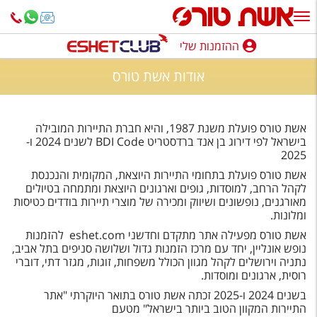
ההזמנות שלי
ההזמנות שלי
אודות אשת טורס
נופש בארץ
חופשה לפי סגנון
אשת טורס פועלת משנת 1987, והיא חברת התיירות המובילה
בישראל לפי דירוג בן אנד ברדסטריט BDI Code לשנים 2024 ו-
מלונות באילת
2025
אשת טורס פועלת בתחומי התיירות היוצאת, המקומית והנכנסת
טיולים מאורגנים
לקהל הרחב, למוסדות, גופים וארגונים היוצאת ומתמחה בטיולים
מאורגנים, נופשונים ושיווק ומכירה של מוצרי תיירות בודדים כטיסות
סגנונות טיול
ומלונות.
אשת טורס מפעילה אתר מתקדם וחדשני eshet.com להזמנות
חבילות נופש
נופש אונליין, יחד עם מרכז הזמנות גדול ושלושה סניפים בתל אביב,
נתניה וירושלים לקהל מגוון הכולל משפחות, זוגות, מגזר דתי, דוברי
הרגע האחרון
רוסית, ארגונים ומוסדות.
חבילות בריאות וספא
בשנים 2024 ו-2025 זכתה אשת טורס בתואר היוקרתי "אתר
התיירות המקוון הטוב ביותר בישראל" מטעם