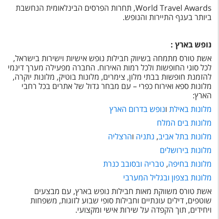
טיסות לחו"ל
World Travel Awards, תחרות הפרסים הבינלאומית הנחשבת
ביותר בענף התיירות והנופש.
מלונות בחו"ל
Русский
נופש בארץ
:
אשת טורס מתמחה בשיווק חבילות נופש אישיות וישירות בישראל,
קרוז
לכל סוגי החופשות ולכל רמות האירוח. החברה מפעילה מערך דינמי
להזמנת חופשות בבתי מלון, צימרים, מלונות בוטיק, מלונות יוקרה,
מגזין אשת
מלונות ספא ואירוח כפרי – עם מבחר גדול של אתרים בכל רחבי
הארץ
:
מלונות באילת
ו
נופש בדרום הארץ
שירות לקוחות
מלונות בים המלח
טופס צור קשר
מלונות בתל אביב
,
נתניה
ו
הרצליה
תקנון
מלונות בירושלים
מלונות בחיפה
,
טבריה ובסובב כנרת
נגישות
מלונות בצפון
ובגליל המערבי
עקבו אחרינו
אשת טורס משווקת מאות חבילות נופש בארץ, עם מבצעים
שוטפים, דילים עונתיים וחבילות סופי שבוע לזוגות, משפחות
ויחידים, תוך הקפדה על שירות אישי ומקצועי
.