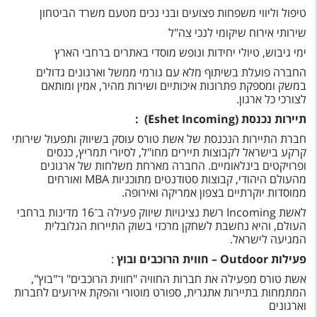
טיפול וליווי משפחות פצועים ובני נכים מטעם משרד הביטחון
שירותי אירוח שיקומי לנכי צה"ל
ימי גיבוש, טיולי יחידות ונופש מוסדי באתרים ברחבי הארץ
החברה פועלת בשיתוף מלא עם גורמי ממשל וארגונים גדולים
במשק ומספקת פתרונות איכותיים ושירות מהיר, אמין ומותאם
לצורכי כל ארגון
.
תיירות נכנסת
(Eshet Incoming)
:
חברת התיירות הנכנסת של אשת טורס עוסק בשיווק ותפעול שירותי
קרקע בישראל לקבוצות תיירים מחו"ל, לסיורי תמריץ, כנסים
ופרויקטים בינלאומיים. החברה מארחת משלחות של ארגונים
מהעולם היהודי, קבוצות סטודנטים מתוכניות
MBA
ואורחים
ממוסדות יוקרתיים בצפון אמריקה ואירופה
.
לאשת
Incoming
רשת נציגויות שיווק פעילה ב־16 מדינות ברחבי
העולם, והיא נחשבת לשחקן מרכזי בשוק התיירות הגלובלית
המגיעה לישראל
.
פעילות
Outdoor –
חווית הרוכבים ובוץ
:
אשת טורס מפעילה את חברות החוויה "חווית הרוכבים" ו־"בוץ",
המתמחות בתיירות אתגרית, ספורט מוטורי והפקת אירועים לחברות
וארגונים