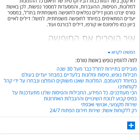
לא קטן, בשל המורכבות הבירוקרטית של תיאום כל ההזמנות
למלונות, הטיסות, ההעברות, והמסעדות למספר נפשות. לכן באשת
טורס יצרנו מגוון דילים נפלאים לחופשה משפחתית בחו"ל, במספר
יעדים המתאימים במיוחד לחופשה משפחתית. למשל: דילים לאיים
ביוון כמו פלופונס או קורפו, דילים לבורגס ועוד.
איך הופכים את החופשה
המשפחתית למושלמת?
המשיכו לקרוא
למה להזמין נופש באשת טורס
:
הנה כמה טיפים שיעזרו לכם לתכנן חופשה לכל
מובילים בתיירות לחו"ל כבר מעל 30 שנה
המשפחה:
חבילות נופש, טיסות ומלונות בלעדיים במבחר יעדים בעולם
בחרו יעד שמושך את כולם
במיוחד לטעמכם. המלונות שאנו משווקים הומלצו ונבחרו על ידי קהל
לקוחותינו
תשבו עם המשפחה שלכם ותדברו על תחומי העניין וההעדפות
הכי מעודכנים. כל המידע, החבילות והטיסות שלנו מתעדכנות על
שלהם, וכך זה יעזור לכם לבחור יעד שעונה על הצרכים של כולם.
בסיס קבוע לנוכח השינויים וההגבלות האחרונות
קחו בחשבון את טווח הגילאים של בני המשפחה, פעילויות שכולם
שירות מקצועי, אנושי ואכפתי
יכולים להשתתף בהן ותקציב.
רק ללקוחות אשת: שירות חירום הפתוח 24/7
תכננו מראש
ערכו מסלול מפורט והזמינו את מקומות הלינה, הפעילויות
והתחבורה שלכם זמן רב מראש כדי למנוע בעיקר אכזבה ברגע
האחרון. זכרו כי חלק מהיעדים הפופולריים עשויים לדרוש הזמנה