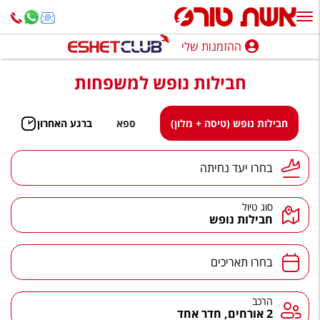
ההזמנות שלי
ההזמנות שלי
חבילות נופש למשפחות
נופש בארץ
חופשה לפי סגנון
חבילות נופש (טיסה + מלון)
ספא
ברגע האחרון
מלונות באילת
יעד נחיתה
בחרו יעד נחיתה
טיולים מאורגנים
סוג טיול
סגנונות טיול
חבילות נופש
חבילות נופש
תאריכים
בחרו תאריכים
הרגע האחרון
חבילות בריאות וספא
הרכב
הרכב
2 אורחים, חדר אחד