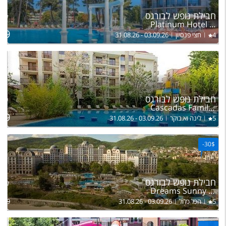
לה
חבילת נופש לבורגס
של ז
Platinum Hotel & Casino Sunny Beach
49
4
חצי פנסיון
31.08.26 - 03.09.26
לה
חבילת נופש לבורגס
של ז
Cascadas Family Resort
19
5
לינה וא.בוקר
31.08.26 - 03.09.26
-
30$
חבילת נופש לבורגס
להרכ
Dreams Sunny Beach Resort & Spa
5
הכל כלול
31.08.26 - 03.09.26
709