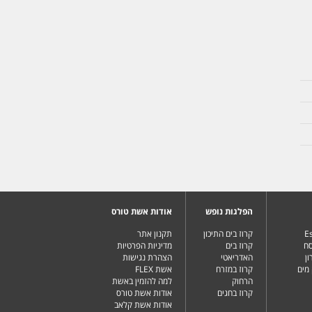
הפלגות נופש
אודות אשת טורס
Es
קרוז בים התיכון
תקנון אתר
סח
קרוז בים
מדיניות הפרטיות
ן
האדריאטי
הצהרת נגישות
מים
קרוז במזרח
אשת FLEX
הרחוק
למה להזמין באשת
קרוז בחגים
אודות אשת טורס
אודות אשת קלאב