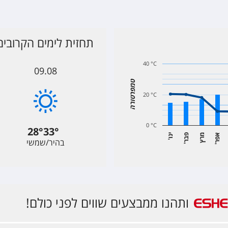
תחזית לימים הקרובים
40 °C
09.08
טמפרטורה
20 °C
0 °C
28
°
33
°
א
ר
מרץ
פ
ר
י
ו
בהיר/שמשי
'
נ
'
ב
'
פ
ותהנו ממבצעים שווים לפני כולם!