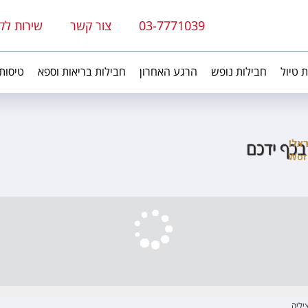
03-7771039
צור קשר
שירות לק
ת טיול
חבילות נופש
הרגע האחרון
חבילות בריאות וספא
טיסות
בכף ידכם
יליה