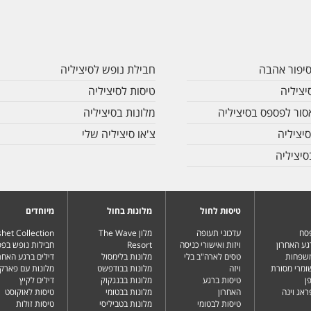
סיפור אהבה
חבילת נופש לסיציליה
ציליה
טיסות לסיציליה
ור לפספס בסיציליה
מלונות בסיציליה
יציליה
צ'או סיציליה שלי
סיציליה
טיסות לחול
מלונות בחול
מיוחדים
פסח
עדכוני תעופה
מלון The Wave
het Collection
גע האחרון
ויזות ואישורי כניסה
Resort
חבילות נופש בפ
משפחות
טסים לארה"ב בלי
מלונות בלימסול
דילים ברגע האחרו
שומרי מסורת
ויזה
מלונות בבודפשט
מלונות עם פארק 
ן
טיסות ברגע
מלונות בבנגקוק
דילים לקיץ
ראג וינה
האחרון
מלונות בבטומי
טיסות לאוקוסט
טיסות לבטומי
מלונות בטביליסי
טיסות זולות