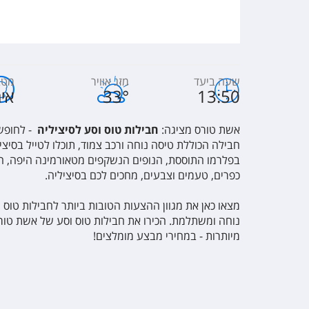
התיאטרון היווני העתיק
פיאצת דומו
הר אתנה
שעה ביעד
מזג אוויר
מטב
13:50
°
33
איר
אשת טורס מציגה:
חבילות טוס וסע לסיציליה
- לחופש
חבילה הכוללת טיסה נוחה ורכב צמוד, תוכלו לטייל בסיציל
בפלרמו התוססת, הנופים הנשקפים מטאורמינה היפה, המ
כפרים, טעמים וצבעים, מחכים לכם בסיציליה.
מצאו כאן את מגוון ההצעות הטובות ביותר לחבילות טוס וס
נוחה ומשתלמת. הכירו את חבילות טוס וסע של אשת טור
מיותרות - במחירי מבצע מומלצים!