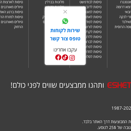
ונטנגרו
טיסות לבודפשט
מלונות בברלין
טיסות לארצות ה
ומא דרומה
טיסות לדובאי
מלונות בדובאי
טיולים מאורגנים 
ובאי
טיסות למונטנגרו
מלונות בלונדון
טיסות ברגע האחר
רי לנקה
טיסות לאתונה
מלונות בניו יורק
טיסות למזרח הרח
תאילנד
טיסות לפודגוריצה
מלונות בפאפוס
טיולים מאורגנים 
שפה הרוסית
טיסות לורשה
הרחוק
שירות לקוחות
טיסות לקרקוב
טיסות ללרנקה
טופס צור קשר
טיסות לברצלונה
טיסות לפראג
עקבו אחרינו
טיסות למדריד
טיסות לסלוניקי
ותהנו ממבצעים שווים לפני כולם!
ת המבוצעות דרך האתר בלבד.
25 לנוסע.