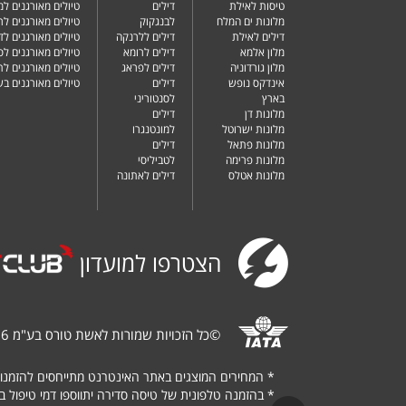
טיסות לאילת
דילים
טיולים מאורגנים למ
מלונות ים המלח
לבנגקוק
טיולים מאורגנים לר
דילים לאילת
דילים ללרנקה
טיולים מאורגנים לד
מלון אלמא
דילים לרומא
טיולים מאורגנים לס
מלון גורדוניה
דילים לפראג
טיולים מאורגנים ל
אינדקס נופש
דילים
טיולים מאורגנים ב
בארץ
לסנטוריני
מלונות דן
דילים
מלונות ישרוטל
למונטנגרו
מלונות פתאל
דילים
מלונות פרימה
לטביליסי
מלונות אטלס
דילים לאתונה
הצטרפו למועדון
©
כל הזכויות שמורות לאשת טורס בע"מ 1987-2026
*
המחירים המוצגים באתר האינטרנט מתייחסים להזמנו
*
בהזמנה טלפונית של טיסה סדירה יתווספו דמי טיפול בגובה של $