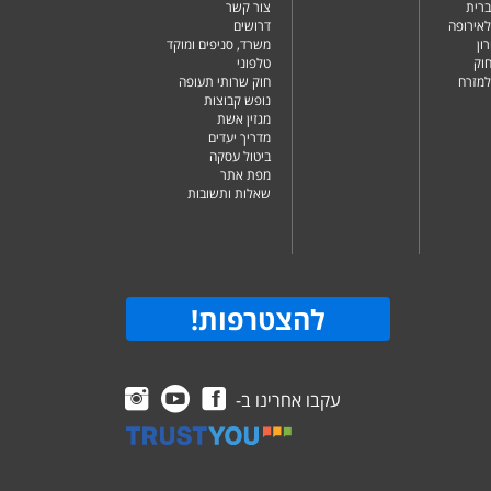
ברית
צור קשר
לאירופה
דרושים
ון
משרד, סניפים ומוקד
וק
טלפוני
למזרח
חוק שרותי תעופה
נופש קבוצות
מגזין אשת
מדריך יעדים
ביטול עסקה
מפת אתר
שאלות ותשובות
להצטרפות
!
עקבו אחרינו ב-