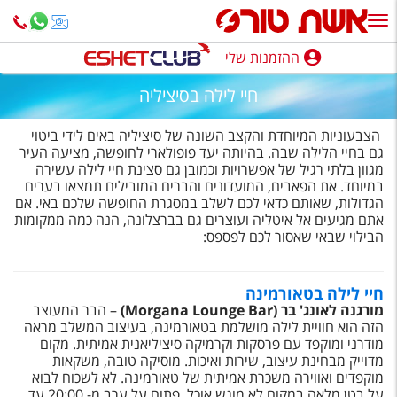
ההזמנות שלי
ההזמנות שלי
חיי לילה בסיציליה
נופש בארץ
הצבעוניות המיוחדת והקצב השונה של סיציליה באים לידי ביטוי
חופשה לפי סגנון
גם בחיי הלילה שבה. בהיותה יעד פופולארי לחופשה, מציעה העיר
מגוון בלתי רגיל של אפשרויות וכמובן גם סצינת חיי לילה עשירה
במיוחד. את הפאבים, המועדונים והברים המובילים תמצאו בערים
מלונות באילת
הגדולות, שאותם כדאי לכם לשלב במסגרת החופשה שלכם באי. אם
אתם מגיעים אל איטליה ועוצרים גם בברצלונה, הנה כמה ממקומות
טיולים מאורגנים
הבילוי שבאי שאסור לכם לפספס:
סגנונות טיול
חיי לילה בטאורמינה
חבילות נופש
מורגנה לאונג' בר (
Morgana Lounge Bar
)
– הבר המעוצב
הזה הוא חוויית לילה מושלמת בטאורמינה, בעיצוב המשלב מראה
הרגע האחרון
מודרני ומוקפד עם פרסקות וקרמיקה סיציליאנית אמיתית. מקום
מדוייק מבחינת עיצוב, שירות ואיכות. מוסיקה טובה, משקאות
חבילות בריאות וספא
מוקפדים ואווירה משכרת אמיתית של טאורמינה. לא לשכוח לבוא
על בטן מלאה במקום לא מוגש אוכל. פתוח על ערב מ- 20:00 עד