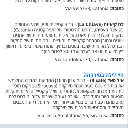
תוססת, מוזיקה טובה ואוכל משובח,
MA
הוא המקום עבורכם.
כתובת:
Via Vela 6/8, Catania
לה קיאווה (
La Chiave
)
– בר קוקטיילים ותיק וידוע הממוקם
בפיאצה מאסימו, במרכז ההיסטורי של העיר קטניה (
Catania
).
במקום תוכלו ליהנות מאלכוהול איכותי, הופעות חיות של אמנים
שונים וכמובן ממבחר קוקטיילים ייחודיים – המומחיות של המקום.
הבר כולל מקומות ישיבה בפנים ובחוץ, ופתוח מימי רביעי עד ראשון
בין השעות 18:00 בערב ועד 3:00 לפנות בוקר.
כתובת:
Via Landolina 70, Catania
חיי לילה בסירקוזה
איל סאל
(
Il Sale
)
– בר מועדון מסוגנן הממוקם במבנה המשמש
את בית המשפט בעיר הנמל סירקוזה (
Siracusa
). במקום תוכלו
ליהנות ממבחר משקאות אלכוהוליים, שלל קוקטיילים, ארוחות קלות,
הופעות חיות ומעל לכל – אווירה נעימה ושירות אדיב. מובטח לכם
ערב מהנה עם חברים במיקום ייחודי, וכל זאת על רקע המבנים
העתיקים והסמטאות הצרות של סירקוזה.
כתובת:
Via Della Amalfitania 56, Siracusa