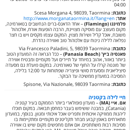
טיסות לחו"ל
04:00
כתובת:
Taormina
, 98039,
Scesa Morgana 4
מלונות בחו"ל
אתר:
http://www.morganataormina.it/?lang=en
פלמינגו (
Flamingo
)
– אחד הדאנס-ברים הנחשבים בטאורמינה,
Русский
מקום מעוצב עם מוסיקה מצויינת, הרבה הופעות אורח, אלכוהול
משובח, אוכל קליל ושירות מצוין. המקום עצמו מקסים ויש בו חצר
קרוז
נפלאה ללילה נינוח עם אלכוהול טוב ואווירה נהדרת.
כתובת:
Via Francesco Paladini, 5, 98039 Taormina
מגזין אשת
פאנסיה ביץ' (
Panasia Beach
)
– ככל הנראה זה המועדון הטוב
ביותר באזור, אהוב במיוחד על תיירים ועל מקומיים ומבטיח אווירה
שירות לקוחות
של מונטה קרלו על החוף של טאורמינה. במקום פועלת גם מסעדה
סיציליאנית ומסעדת סושי ופיצריה שפתוחות עד 12:00 בלילה,
המסיבה במועדון ממשיכה עד הבוקר.
טופס צור קשר
כתובת:
Spisone, Via Nazionale, 98039 Taormina
תקנון
חיי לילה בקטניה
נגישות
אם. איי (
MA
)
– מועדון פופולארי ביותר הממוקם בעיר קטניה
(
Catania
), במבנה ששימש בעבר כמחסן תבואה. במקום תוכלו
עקבו אחרינו
ליהנות ממוזיקה איכותית ותפריט אוכל איכותי ומגוון. בנוסף, במועדון
מתארחים באופן קבוע מבחר תקליטנים מקומיים ומתקיימות בו
מסיבות רבות משתתפים. אם אתם מחפשים מקום שיש בו אווירה