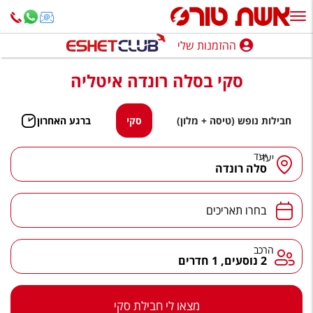
ההזמנות שלי
ההזמנות שלי
סקי בסלה רונדה איטליה
נופש בארץ
חופשה לפי סגנון
חבילות נופש (טיסה + מלון)
סקי
ברגע האחרון
מלונות באילת
יעד
יעד
סלה רונדה
טיולים מאורגנים
סגנונות טיול
בחרו תאריכים
חבילות נופש
הרכב
2 נוסעים, 1 חדרים
הרגע האחרון
חבילות בריאות וספא
מצאו לי חבילת סקי