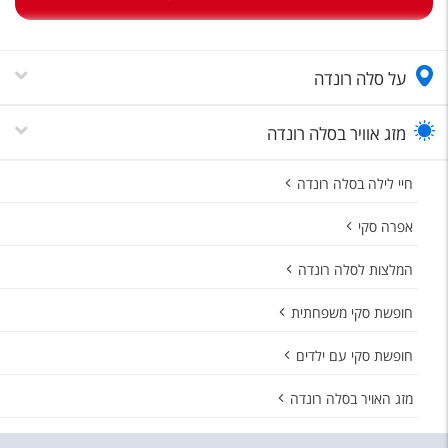
טיסות לחו"ל
מלונות בחו"ל
על סלה רונדה
Русский
קרוז
מזג אוויר בסלה רונדה
מגזין אשת
חיי לילה בסלה רונדה
שירות לקוחות
אפרה סקי
טופס צור קשר
המלצות לסלה רונדה
תקנון
חופשת סקי משפחתית
נגישות
חופשת סקי עם ילדים
עקבו אחרינו
מזג האויר בסלה רונדה