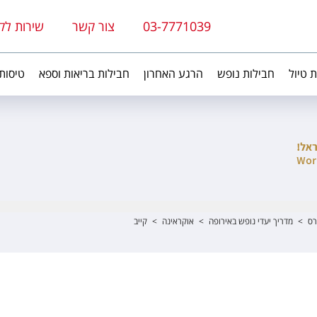
03-7771039
צור קשר
שירות לק
ת טיול
חבילות נופש
הרגע האחרון
חבילות בריאות וספא
טיסות
רס
>
מדריך יעדי נופש באירופה
>
אוקראינה
>
קייב