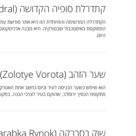
קתדרלת סופיה הקדושה (Sint Sophia’s Cathedral)
היום.
שער הזהב (Zolotye Vorota)
הוא שימש כשער הכניסה לעיר וכיום נחשב אחת האטרקצי
מתקופת הנסיך ירוסלב, שהוקם בעיר לצרכי הגנה. במקום 
שוק בסרבקה (Bessarabka Rynok)