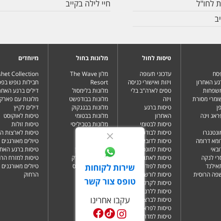
ת לחו"ל
חיי לילה בקייב
ב
טיסות לחול
מלונות בחול
מיוחדים
פסח
עדכוני תעופה
מלון The Wave
het Collection
גע האחרון
ויזות ואישורי כניסה
Resort
חבילות נופש בפ
משפחות
טסים לארה"ב בלי
מלונות בלימסול
דילים ברגע האחרו
שומרי מסורת
ויזה
מלונות בבודפשט
מלונות עם פארק 
ן
טיסות ברגע
מלונות בבנגקוק
דילים לקיץ
ראג וינה
האחרון
מלונות בבטומי
טיסות לאוקוסט
טיסות לבטומי
מלונות בטביליסי
טיסות זולות
ונטנגרו
טיסות לבודפשט
מלונות בברלין
טיסות לארצות ה
ומא דרומה
טיסות לדובאי
מלונות בדובאי
טיולים מאורגנים 
ובאי
טיסות למונטנגרו
מלונות בלונדון
טיסות ברגע האחר
רי לנקה
טיסות לאתונה
מלונות בניו יורק
טיסות למזרח הרח
תאילנד
טיסות לפודגוריצה
מלונות בפאפוס
טיולים מאורגנים 
שירות לקוחות
שפה הרוסית
טיסות לורשה
הרחוק
טופס צור קשר
טיסות לקרקוב
טיסות ללרנקה
עקבו אחרינו
טיסות לברצלונה
טיסות לפראג
טיסות למדריד