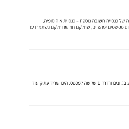
ורשת עולמית ויעד פופולארי מאד בעיר. היא נבנתה במאה ה – 11 ונקראת על שמה של כנסייה חשובה נוספת – כנסיית איה סופיה,
 מרשים מאד, הכולל 13 כיפות, המייצגות את 12 השליחים ואת ישו. במקום פסיפסים יפהפיים, שחלקם חודשו וחלקם נשתמרו עד
בגוונים ורדרדים שקשה לפספס, הינו שריד עתיק עוד