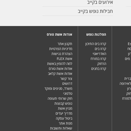
אירועים בקייב
חבילות נופש בקייב
הפלגות נופש
אודות אשת טורס
Es
קרוז בים התיכון
תקנון אתר
סח
קרוז בים
מדיניות הפרטיות
ן
האדריאטי
הצהרת נגישות
מים
קרוז במזרח
אשת FLEX
הרחוק
למה להזמין באשת
קרוז בחגים
אודות אשת טורס
אודות אשת קלאב
ברית
צור קשר
לאירופה
דרושים
ון
משרד, סניפים ומוקד
וק
טלפוני
למזרח
חוק שרותי תעופה
נופש קבוצות
מגזין אשת
מדריך יעדים
ביטול עסקה
מפת אתר
שאלות ותשובות